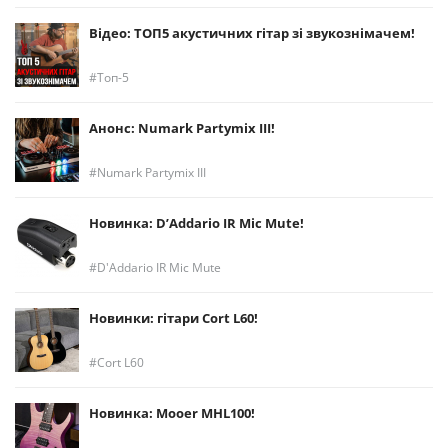
Відео: ТОП5 акустичних гітар зі звукознімачем!
Топ-5
Анонс: Numark Partymix III!
Numark Partymix III
Новинка: D’Addario IR Mic Mute!
D'Addario IR Mic Mute
Новинки: гітари Cort L60!
Cort L60
Новинка: Mooer MHL100!