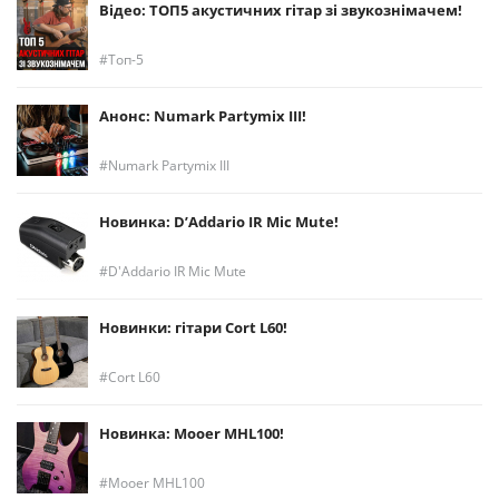
Відео: ТОП5 акустичних гітар зі звукознімачем!
Топ-5
Анонс: Numark Partymix III!
Numark Partymix III
Новинка: D’Addario IR Mic Mute!
D'Addario IR Mic Mute
Новинки: гітари Cort L60!
Cort L60
Новинка: Mooer MHL100!
Mooer MHL100