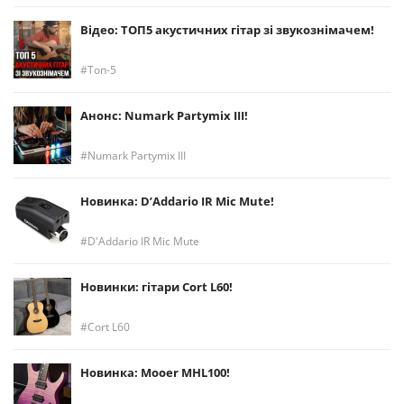
Відео: ТОП5 акустичних гітар зі звукознімачем!
Топ-5
Анонс: Numark Partymix III!
Numark Partymix III
Новинка: D’Addario IR Mic Mute!
D'Addario IR Mic Mute
Новинки: гітари Cort L60!
Cort L60
Новинка: Mooer MHL100!