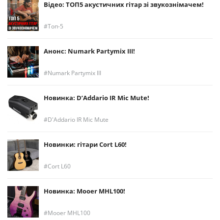
Відео: ТОП5 акустичних гітар зі звукознімачем!
Топ-5
Анонс: Numark Partymix III!
Numark Partymix III
Новинка: D’Addario IR Mic Mute!
D'Addario IR Mic Mute
Новинки: гітари Cort L60!
Cort L60
Новинка: Mooer MHL100!
Mooer MHL100