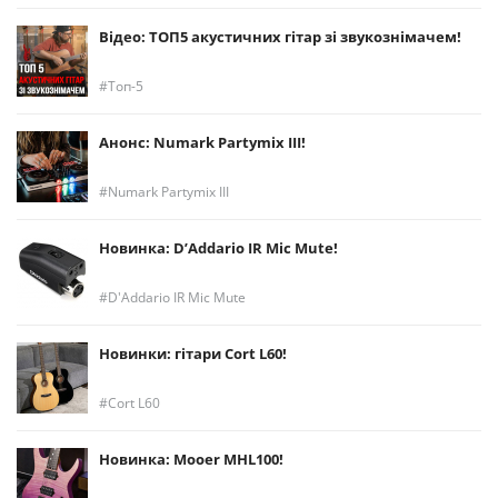
Відео: ТОП5 акустичних гітар зі звукознімачем!
Топ-5
Анонс: Numark Partymix III!
Numark Partymix III
Новинка: D’Addario IR Mic Mute!
D'Addario IR Mic Mute
Новинки: гітари Cort L60!
Cort L60
Новинка: Mooer MHL100!