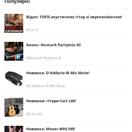
Популярні
Відео: ТОП5 акустичних гітар зі звукознімачем!
Топ-5
Анонс: Numark Partymix III!
Numark Partymix III
Новинка: D’Addario IR Mic Mute!
D'Addario IR Mic Mute
Новинки: гітари Cort L60!
Cort L60
Новинка: Mooer MHL100!