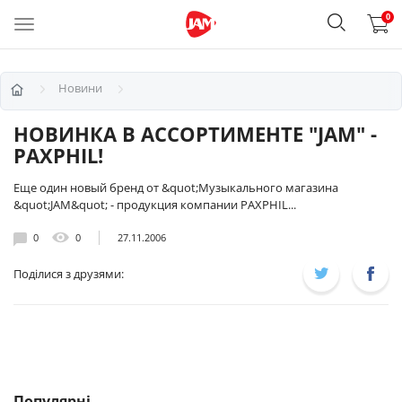
0
Новини
НОВИНКА В АССОРТИМЕНТЕ "JAM" -
PAXPHIL!
Еще один новый бренд от &quot;Музыкального магазина
&quot;JAM&quot; - продукция компании PAXPHIL...
0
0
27.11.2006
Поділися з друзями:
Популярні