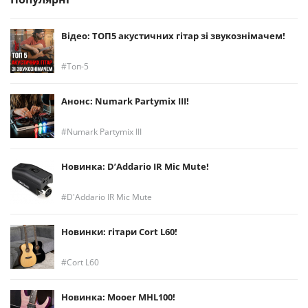
Відео: ТОП5 акустичних гітар зі звукознімачем!
Топ-5
Анонс: Numark Partymix III!
Numark Partymix III
Новинка: D’Addario IR Mic Mute!
D'Addario IR Mic Mute
Новинки: гітари Cort L60!
Cort L60
Новинка: Mooer MHL100!