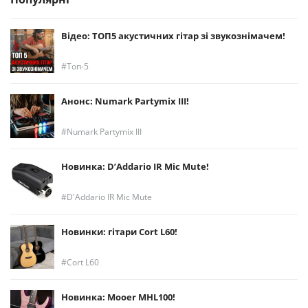
Відео: ТОП5 акустичних гітар зі звукознімачем!
Топ-5
Анонс: Numark Partymix III!
Numark Partymix III
Новинка: D’Addario IR Mic Mute!
D'Addario IR Mic Mute
Новинки: гітари Cort L60!
Cort L60
Новинка: Mooer MHL100!