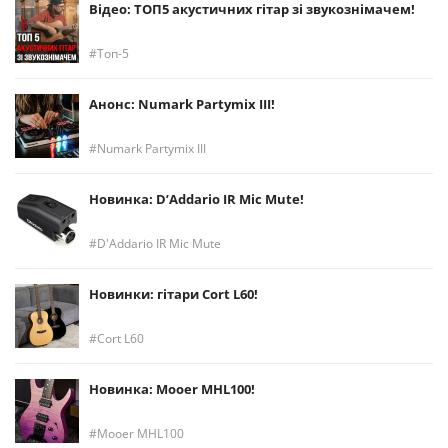
Відео: ТОП5 акустичних гітар зі звукознімачем!
Топ-5
Анонс: Numark Partymix III!
Numark Partymix III
Новинка: D’Addario IR Mic Mute!
D'Addario IR Mic Mute
Новинки: гітари Cort L60!
Cort L60
Новинка: Mooer MHL100!
Mooer MHL100