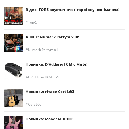
Відео: ТОП5 акустичних гітар зі звукознімачем!
Топ-5
Анонс: Numark Partymix III!
Numark Partymix III
Новинка: D’Addario IR Mic Mute!
D'Addario IR Mic Mute
Новинки: гітари Cort L60!
Cort L60
Новинка: Mooer MHL100!