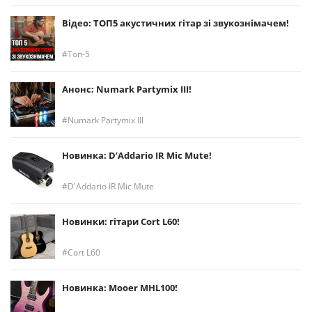
Відео: ТОП5 акустичних гітар зі звукознімачем!
Топ-5
Анонс: Numark Partymix III!
Numark Partymix III
Новинка: D’Addario IR Mic Mute!
D'Addario IR Mic Mute
Новинки: гітари Cort L60!
Cort L60
Новинка: Mooer MHL100!