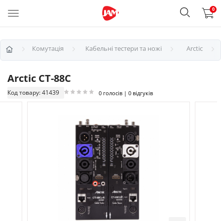
0
Комутація
Кабельні тестери та ножі
Arctic
Arctic CT-88C
Код товару: 41439
0 голосів | 0 відгуків