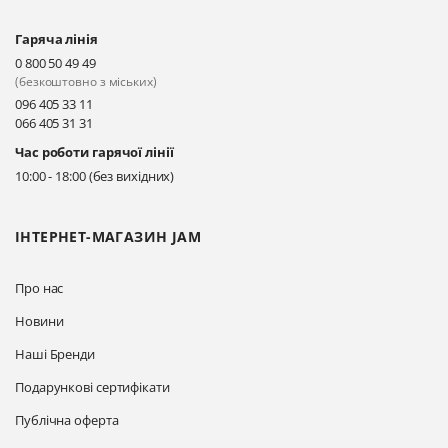
Гаряча лінія
Київ, вул. Драгоманова 31-д
0 800 50 49 49
Прокласти маршрут
(безкоштовно з міських)
096 405 33 11
066 405 31 31
Київ, вул. Драгоманова 31-д
Час роботи гарячої лінії
Прокласти маршрут
10:00 - 18:00 (без вихідних)
ІНТЕРНЕТ-МАГАЗИН JAM
Про нас
Новини
Наші Бренди
Подарункові сертифікати
Публічна оферта