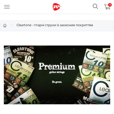
0
Cleartone - гітарні струни із захисним покриттям