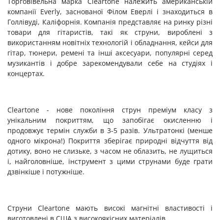
Торговівельна марка Cleartone належить американській
компанії Everly, заснованої Філом Еверлі і знаходиться в
Голлівуді, Каліфорнія. Компанія представляє на ринку різні
товари для гітаристів, такі як струни, вироблені з
використанням новітніх технологій і обладнання, кейси для
гітар, тюнери, ремені та інші аксесуари, популярні серед
музикантів і добре зарекомендували себе на студіях і
концертах.
Cleartone - нове покоління струн преміум класу з
унікальним покриттям, що запобігає окисленню і
продовжує термін служби в 3-5 разів. Ультратонкі (менше
одного мікрона!) Покриття зберігає природні відчуття від
дотику, воно не слизьке, з часом не облазить, не лущиться
і, найголовніше, інструмент з цими струнами буде грати
дзвінкіше і потужніше.
Струни Cleartone мають високі магнітні властивості і
виготовлені в США з високоякісних матеріалів.