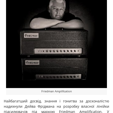
Friedman Amplification
Найбагатший досвід, знання і гонитва за досконалістю
надихнули Дейва Фрідмана на розробку власної лінійки
підсилювачів під маркою Friedman Amplification. У