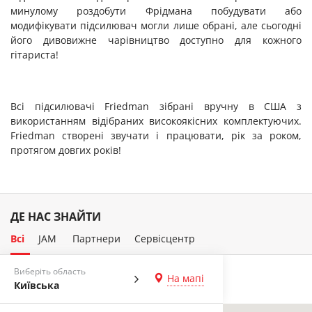
минулому роздобути Фрідмана побудувати або
модифікувати підсилювач могли лише обрані, але сьогодні
його дивовижне чарівництво доступно для кожного
гітариста!
Всі підсилювачі Friedman зібрані вручну в США з
використанням відібраних високоякісних комплектуючих.
Friedman створені звучати і працювати, рік за роком,
протягом довгих років!
ДЕ НАС ЗНАЙТИ
Всі
JAM
Партнери
Сервісцентр
Виберіть область
На мапі
Київська