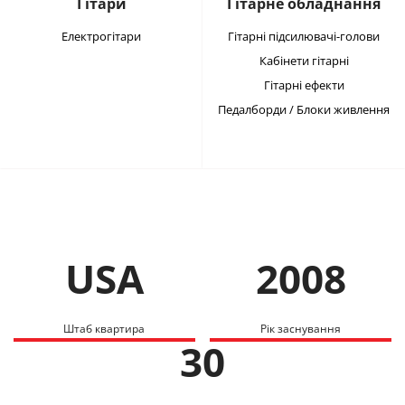
Гітари
Гітарне обладнання
Електрогітари
Гітарні підсилювачі-голови
Кабінети гітарні
Гітарні ефекти
Педалборди / Блоки живлення
USA
2008
Штаб квартира
Рік заснування
30