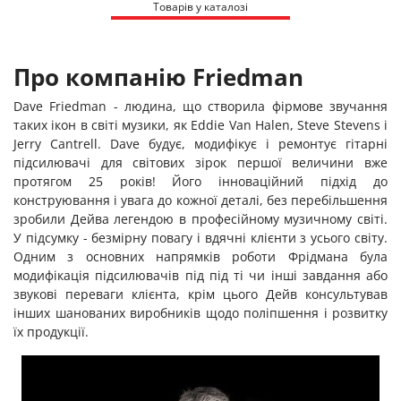
Товарів у каталозі
Про компанію Friedman
Dave Friedman - людина, що створила фірмове звучання
таких ікон в світі музики, як Eddie Van Halen, Steve Stevens і
Jerry Cantrell. Dave будує, модифікує і ремонтує гітарні
підсилювачі для світових зірок першої величини вже
протягом 25 років! Його інноваційний підхід до
конструювання і увага до кожної деталі, без перебільшення
зробили Дейва легендою в професійному музичному світі.
У підсумку - безмірну повагу і вдячні клієнти з усього світу.
Одним з основних напрямків роботи Фрідмана була
модифікація підсилювачів під під ті чи інші завдання або
звукові переваги клієнта, крім цього Дейв консультував
інших шанованих виробників щодо поліпшення і розвитку
їх продукції.