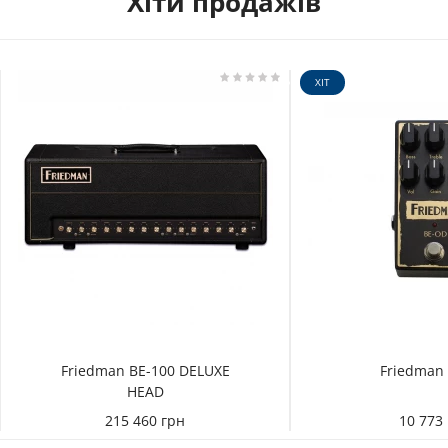
Хіти продажів
ХІТ
Friedman BE-100 DELUXE
Friedman
HEAD
215 460 грн
10 773