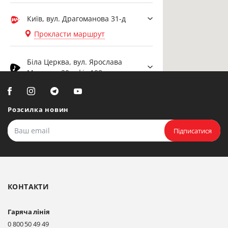
Київ, вул. Драгоманова 31-д
Прокласти маршрут
Біла Церква, вул. Ярослава
Мудрого, 20, офіс 108
Прокласти маршрут
Розсилка новин
Біла Церква, бульвар
Олександрійський, 82 (вул.
Підписатися
Чорновола)
Прокласти маршрут
КОНТАКТИ
Гаряча лінія
0 800 50 49 49