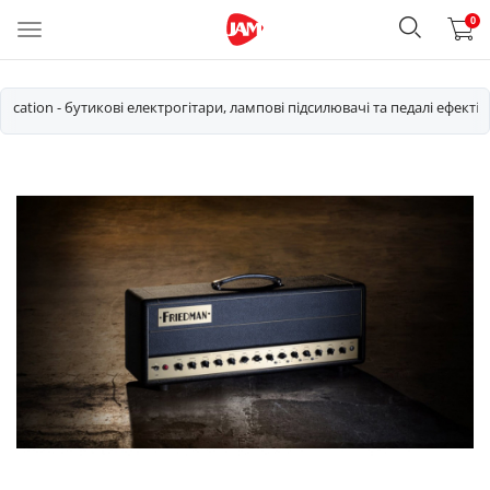
0
fication - бутикові електрогітари, лампові підсилювачі та педалі ефектів