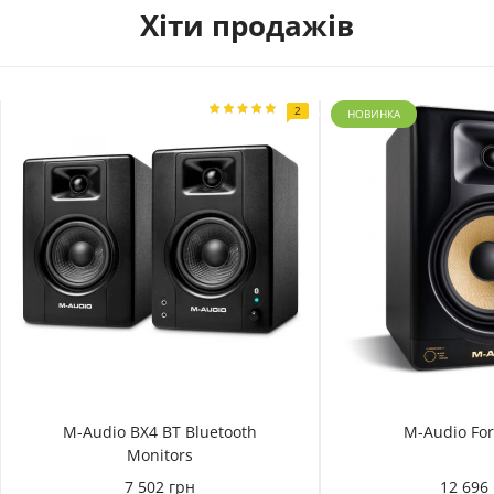
Хіти продажів
2
НОВИНКА
M-Audio BX4 BT Bluetooth
M-Audio For
Monitors
7 502 грн
12 696