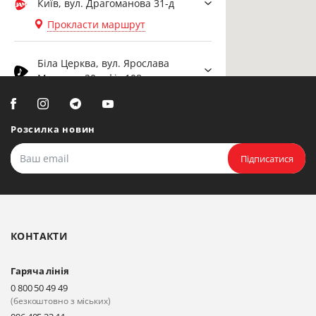
Київ, вул. Драгоманова 31-д
Прокласти маршрут
Біла Церква, вул. Ярослава
Мудрого, 20, офіс 108
Прокласти маршрут
Розсилка новин
Біла Церква, бульвар
Олександрійський, 82 (вул.
Підписатися
Чорновола)
Прокласти маршрут
КОНТАКТИ
Гаряча лінія
0 800 50 49 49
(безкоштовно з міських)