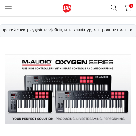
0
широкий спектр аудіоінтерфейсів, MIDI клавіатур, контрольних моніторі