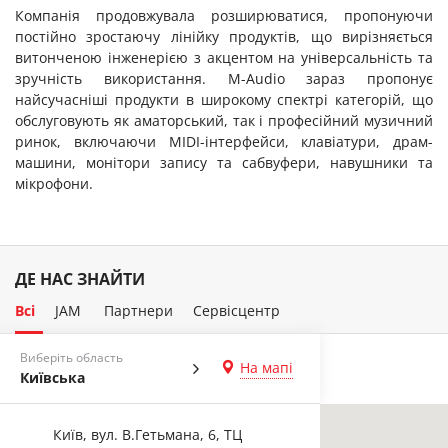
Компанія продовжувала розширюватися, пропонуючи
постійно зростаючу лінійку продуктів, що вирізняється
витонченою інженерією з акцентом на універсальність та
зручність використання. M-Audio зараз пропонує
найсучасніші продукти в широкому спектрі категорій, що
обслуговують як аматорський, так і професійний музичний
ринок, включаючи MIDI-інтерфейси, клавіатури, драм-
машини, монітори запису та сабвуфери, навушники та
мікрофони.
ДЕ НАС ЗНАЙТИ
Всі
JAM
Партнери
Сервісцентр
Виберіть область
На мапі
Київська
Київ, вул. В.Гетьмана, 6, ТЦ