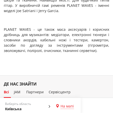
шкіри та тканини. Найвищої якості. Для будь-яких типів
гітар. У виробничій гамі ременів PLANET WAVES - іменні
моделі Joe Satriani і Jerry Garcia.
PLANET WAVES - це також маса аксесуарів і корисних
дрібниць для музикантів: медіатори, електронні тюнери і
словники акордів, кабельні ножі і тестери, камертон,
засоби по догляду за інструментами (гігрометри,
зволожувачі, поліролі, очисники, тканинні серветки).
ДЕ НАС ЗНАЙТИ
Всі
JAM
Партнери
Сервісцентр
Виберіть область
На мапі
Київська