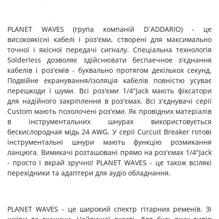
PLANET WAVES (група компаній D`ADDARIO) - це
високоякісні кабелі і роз'єми, створені для максимально
точної і якісної передачі сигналу. Спеціальна технологія
Solderless дозволяє здійснювати беспаечное з'єднання
кабелів і роз'ємів - буквально протягом декількох секунд.
Подвійне екранування/ізоляція кабелів повністю усуває
перешкоди і шуми. Всі роз'єми 1/4"Jack мають фіксатори
для надійного закріплення в роз'ємах. Всі з'єднувачі серії
Custom мають позолочені роз'єми. Як провідних матеріалів
в інструментальних шнурах використовується
бескислородная мідь 24 AWG. У серії Curcuit Breaker готові
інструментальні шнури мають функцію розмикання
ланцюга. Вимикачі розташовані прямо на роз'ємах 1/4"Jack
- просто і вкрай зручно! PLANET WAVES - це також всілякі
перехідники та адаптери для аудіо обладнання.
PLANET WAVES - це широкий спектр гітарних ременів. Зі