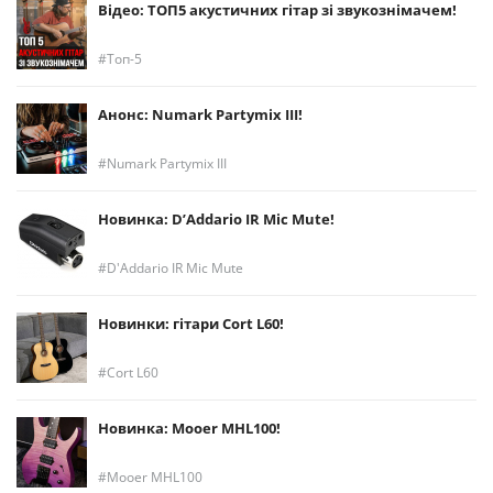
Відео: ТОП5 акустичних гітар зі звукознімачем!
Топ-5
Анонс: Numark Partymix III!
Numark Partymix III
Новинка: D’Addario IR Mic Mute!
D'Addario IR Mic Mute
Новинки: гітари Cort L60!
Cort L60
Новинка: Mooer MHL100!
Mooer MHL100