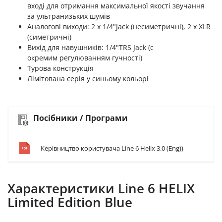
вході для отримання максимальної якості звучання
за ультранизьких шумів
Аналогові виходи: 2 х 1/4"Jack (несиметричні), 2 х XLR
(симетричні)
Вихід для навушників: 1/4"TRS Jack (c
окремим регулюванням гучності)
Турова конструкція
Лімітована серія у синьому кольорі
Посібники / Програми
Керівництво користувача Line 6 Helix 3.0 (Eng))
Характеристики Line 6 HELIX
Limited Edition Blue