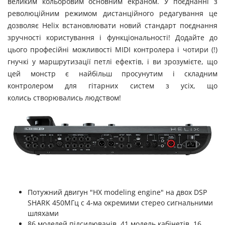
великим кольоровим основним екраном. У поєднанні з
революційним режимом дистанційного редагування це
дозволяє Helix встановлювати новий стандарт поєднання
зручності користування і функціональності! Додайте до
цього професійні можливості MIDI контролера і чотири (!)
гнучкі у маршрутизації петлі ефектів, і ви зрозумієте, що
цей монстр є найбільш просунутим і складним
контролером для гітарних систем з усіх, що
колись створювались людством!
Потужний двигун "HX modeling engine" на двох DSP
SHARK 450МГц c 4-ма окремими стерео сигнальними
шляхами
86 моделей підсилювачів, 41 модель кабінетів, 16