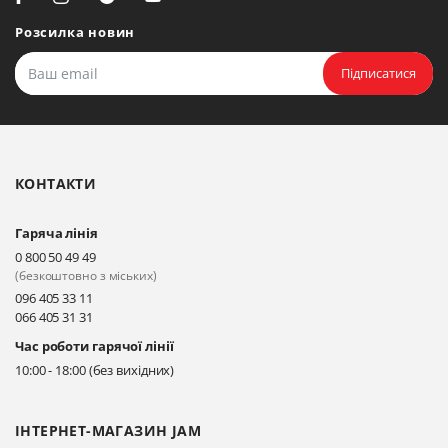
Біла Церква, вул. Ярослава
Мудрого, 20, офіс 108
Розсилка новин
Прокласти маршрут
Підписатися
Біла Церква, бульвар
Олександрійський, 82 (вул.
Чорновола)
КОНТАКТИ
Прокласти маршрут
Гаряча лінія
Київ, вул. Драгоманова 31-д
0 800 50 49 49
Прокласти маршрут
(безкоштовно з міських)
096 405 33 11
066 405 31 31
Київ, вул. Драгоманова 31-д
Час роботи гарячої лінії
Прокласти маршрут
10:00 - 18:00 (без вихідних)
ІНТЕРНЕТ-МАГАЗИН JAM