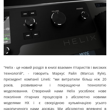
“Helix - це новий розділ в книзі взаємин гітаристів і високих
технологій", - говорить Маркус Райл (Marcus Ryle),
президент компанії Line6: "ми витратили більш ніж 20
років, розвиваючи і покращуючи технологію
моделювання. Створений нами Helix уособлює нове
покоління гітарних процесорів з абсолютно новими
моделями HX і є своєрідною кульмінацією усього
накопиченого нами досвіду. Ми абсолютно впевнені в