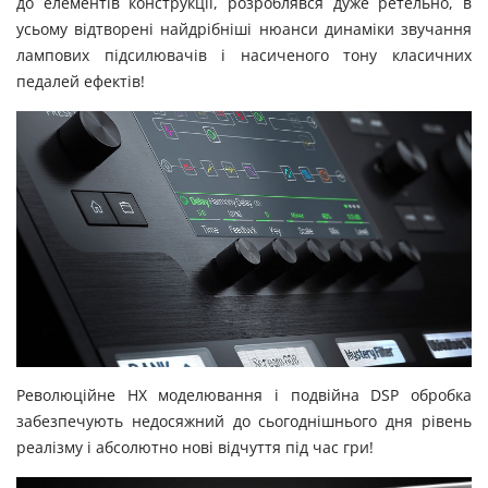
до елементів конструкції, розроблявся дуже ретельно, в
усьому відтворені найдрібніші нюанси динаміки звучання
лампових підсилювачів і насиченого тону класичних
педалей ефектів!
Революційне HX моделювання і подвійна DSP обробка
забезпечують недосяжний до сьогоднішнього дня рівень
реалізму і абсолютно нові відчуття під час гри!