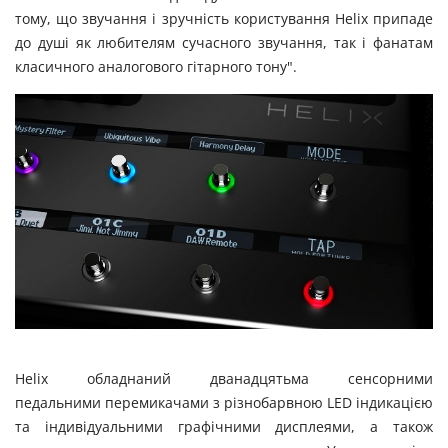
тому, що звучання і зручність користування Helix припаде
до душі як любителям сучасного звучання, так і фанатам
класичного аналогового гітарного тону".
Helix обладнаний дванадцятьма сенсорними
педальними перемикачами з різнобарвною LED індикацією
та індивідуальними графічними дисплеями, а також