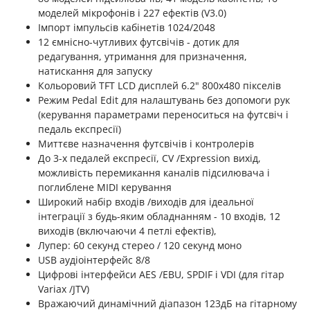
моделей мікрофонів і 227 ефектів (V3.0)
Імпорт імпульсів кабінетів 1024/2048
12 ємнісно-чутливих футсвічів - дотик для
редагування, утримання для призначення,
натискання для запуску
Кольоровий TFT LCD дисплей 6.2" 800х480 пікселів
Режим Pedal Edit для налаштувань без допомоги рук
(керування параметрами переноситься на футсвіч і
педаль експресії)
Миттєве назначення футсвічів і контролерів
До 3-х педалей експресії, CV /Expression вихід,
можливість перемикання каналів підсилювача і
поглиблене MIDI керування
Широкий набір входів /виходів для ідеальної
інтеграції з будь-яким обладнанням - 10 входів, 12
виходів (включаючи 4 петлі ефектів),
Лупер: 60 секунд стерео / 120 секунд моно
USB аудіоінтерфейс 8/8
Цифрові інтерфейси AES /EBU, SPDIF і VDI (для гітар
Variax /JTV)
Вражаючий динамічний діапазон 123дБ на гітарному