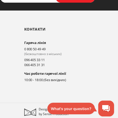
КОНТАКТИ
Гаряча лінія
0 800 50 49 49
(безкоштовно з міських)
096 405 33 11
066 405 31 31
Час роботи гарячої лінії
10:00 - 18:00 (без вихідних)
Designed
by
Sense Production