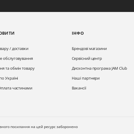
ОВИТИ
ІНФО
вару / доставки
Брендові магазини
не обслуговування
Сервісний центр
ня та обмін товару
Дисконтна програма JAM Club
по Україні
Наші партнери
Оплата частинами
Вакансії
ивного посилання на цей ресурс заборонено