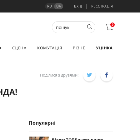
RU
UA
ВХІД
РЕЄСТРАЦІЯ
0
О
СЦЕНА
КОМУТАЦІЯ
РІЗНЕ
УЦІНКА
Поділися з друзями:
НДА!
Популярні
Відео: ТОП5 акустичних