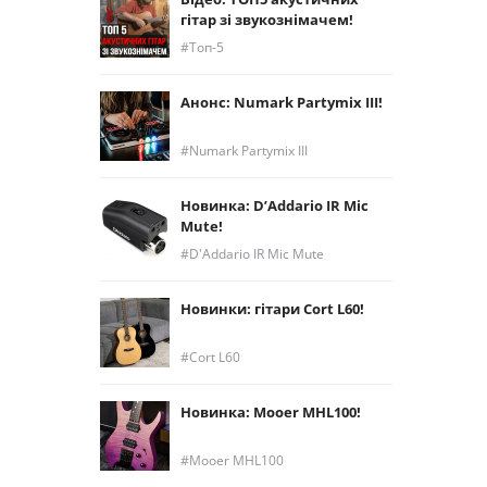
гітар зі звукознімачем!
Топ-5
Анонс: Numark Partymix III!
Numark Partymix III
Новинка: D’Addario IR Mic
Mute!
D'Addario IR Mic Mute
Новинки: гітари Cort L60!
Cort L60
Новинка: Mooer MHL100!
Mooer MHL100