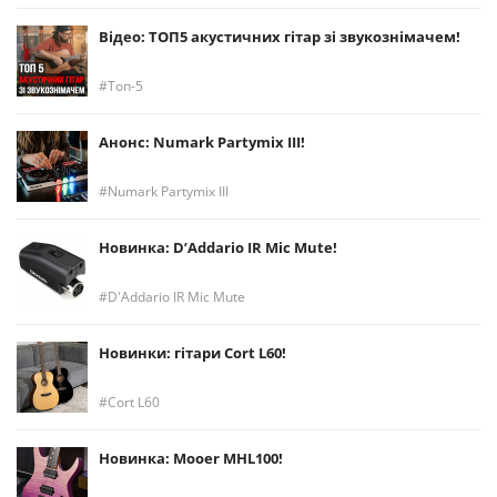
Відео: ТОП5 акустичних гітар зі звукознімачем!
Топ-5
Анонс: Numark Partymix III!
Numark Partymix III
Новинка: D’Addario IR Mic Mute!
D'Addario IR Mic Mute
Новинки: гітари Cort L60!
Cort L60
Новинка: Mooer MHL100!