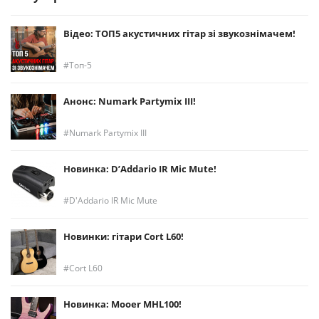
Відео: ТОП5 акустичних гітар зі звукознімачем!
Топ-5
Анонс: Numark Partymix III!
Numark Partymix III
Новинка: D’Addario IR Mic Mute!
D'Addario IR Mic Mute
Новинки: гітари Cort L60!
Cort L60
Новинка: Mooer MHL100!