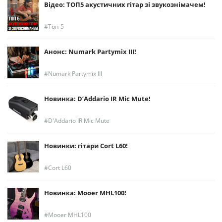
Відео: ТОП5 акустичних гітар зі звукознімачем!
Топ-5
Анонс: Numark Partymix III!
Numark Partymix III
Новинка: D’Addario IR Mic Mute!
D'Addario IR Mic Mute
Новинки: гітари Cort L60!
Cort L60
Новинка: Mooer MHL100!
Mooer MHL100