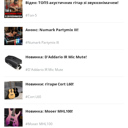
Відео: ТОП5 акустичних гітар зі звукознімачем!
Топ-5
Анонс: Numark Partymix III!
Numark Partymix III
Новинка: D’Addario IR Mic Mute!
D'Addario IR Mic Mute
Новинки: гітари Cort L60!
Cort L60
Новинка: Mooer MHL100!
Mooer MHL100