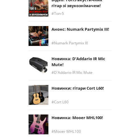
гітар зі звукознімачем!
Топ-5
Анонс: Numark Partymix III!
Numark Partymix III
Новинка: D’Addario IR Mic
Mute!
D'Addario IR Mic Mute
Новинки: гітари Cort L60!
Cort L60
Новинка: Mooer MHL100!
Mooer MHL100