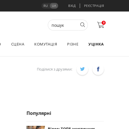
RU
UA
ВХІД
РЕЄСТРАЦІЯ
0
О
СЦЕНА
КОМУТАЦІЯ
РІЗНЕ
УЦІНКА
Поділися з друзями:
Популярні
Відео: ТОП5 акустичних