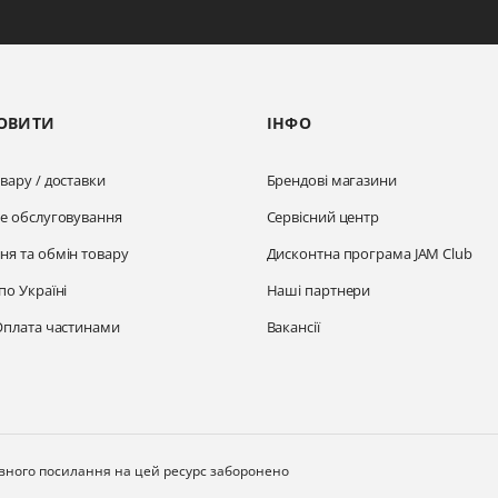
ОВИТИ
ІНФО
вару / доставки
Брендові магазини
не обслуговування
Сервісний центр
ня та обмін товару
Дисконтна програма JAM Club
по Україні
Наші партнери
Оплата частинами
Вакансії
ивного посилання на цей ресурс заборонено