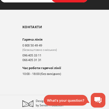
КОНТАКТИ
Гаряча лінія
0 800 50 49 49
(безкоштовно з міських)
096 405 33 11
066 405 31 31
Час роботи гарячої лінії
10:00 - 18:00 (без вихідних)
Designed
by
Sense Production