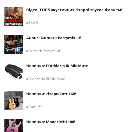
Відео: ТОП5 акустичних гітар зі звукознімачем!
Топ-5
Анонс: Numark Partymix III!
Numark Partymix III
Новинка: D’Addario IR Mic Mute!
D'Addario IR Mic Mute
Новинки: гітари Cort L60!
Cort L60
Новинка: Mooer MHL100!