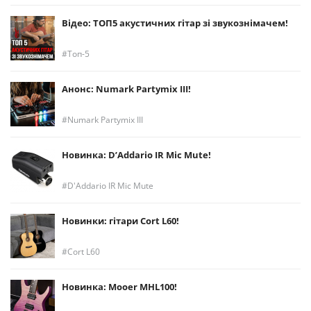
Відео: ТОП5 акустичних гітар зі звукознімачем!
Топ-5
Анонс: Numark Partymix III!
Numark Partymix III
Новинка: D’Addario IR Mic Mute!
D'Addario IR Mic Mute
Новинки: гітари Cort L60!
Cort L60
Новинка: Mooer MHL100!