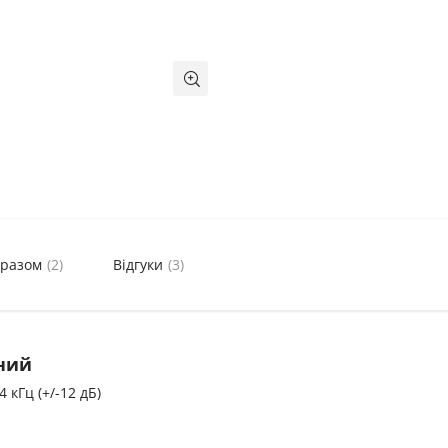
 разом
(2)
Відгуки
(3)
ний
 кГц (+/-12 дБ) ​​