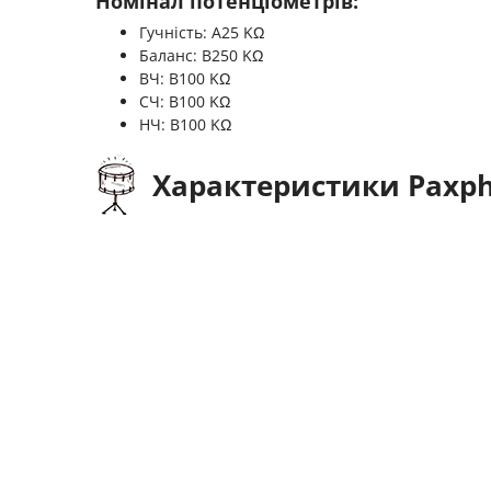
Номінал потенціометрів:
Гучність: A25 KΩ
Баланс: B250 KΩ
ВЧ: B100 KΩ
СЧ: B100 KΩ
НЧ: B100 KΩ
Характеристики Paxphi