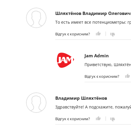
Шляхтёнов Владимир Олегович
То есть имеет все потенциометры: гр
Відгук є корисним?
Jam Admin
Приветствую, Шляхтён
Відгук є корисним?
Владимир Шляхтёнов
Здравствуйте! А подскажите, пожалуй
Відгук є корисним?