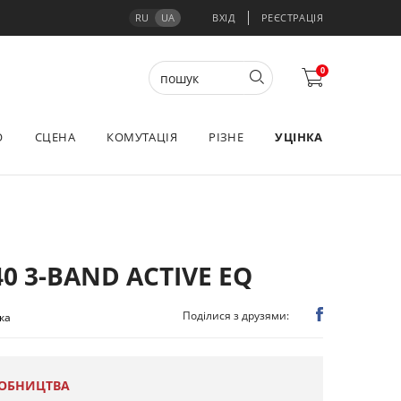
RU
UA
ВХІД
РЕЄСТРАЦІЯ
0
О
СЦЕНА
КОМУТАЦІЯ
РІЗНЕ
УЦІНКА
0 3-BAND ACTIVE EQ
Поділися з друзями:
ука
РОБНИЦТВА