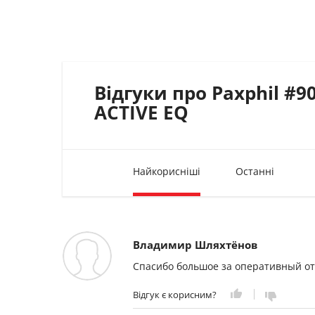
Відгуки про Paxphil #9
ACTIVE EQ
Найкорисніші
Останні
Владимир Шляхтёнов
Спасибо большое за оперативный от
Відгук є корисним?