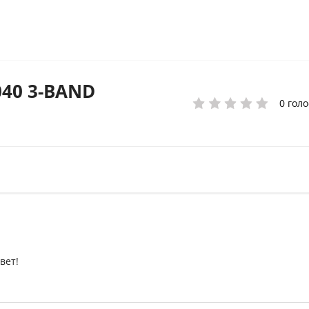
040 3-BAND
0 голо
вет!