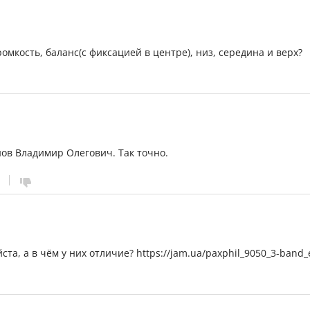
омкость, баланс(с фиксацией в центре), низ, середина и верх?
ов Владимир Олегович. Так точно.
ста, а в чём у них отличие? https://jam.ua/paxphil_9050_3-band_