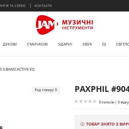
АНТІЯ ТА СЕРВІС
КОНТАКТИ
ДУХОВІ
СМИЧКОВІ
УДАРНІ
ЗВУК
DJ
СВІТЛ
0 3-BAND ACTIVE EQ
PAXPHIL #904
Код товару: 0
0 голосів | 3 відг
ТОВАР ЗНЯТО З ВИ