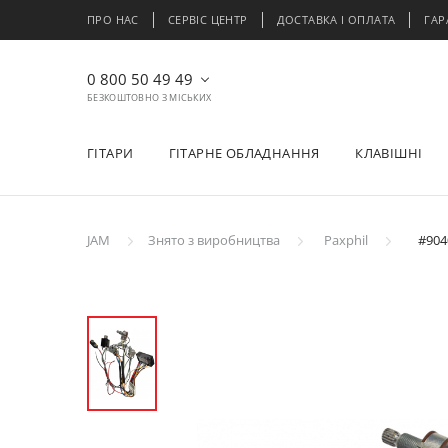
ПРО НАС
СЕРВІС ЦЕНТР
ДОСТАВКА І ОПЛАТА
ГАР
0 800 50 49 49
БЕЗКОШТОВНО З МІСЬКИХ
ГІТАРИ
ГІТАРНЕ ОБЛАДНАННЯ
КЛАВІШНІ
JAM
Знято з виробництва
Paxphil
#904