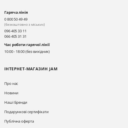
Гаряча лінія
Київ, вул. Драгоманова 31-д
0 800 50 49 49
Прокласти маршрут
(безкоштовно з міських)
096 405 33 11
066 405 31 31
Київ, вул. Драгоманова 31-д
Час роботи гарячої лінії
Прокласти маршрут
10:00 - 18:00 (без вихідних)
ІНТЕРНЕТ-МАГАЗИН JAM
Про нас
Новини
Наші Бренди
Подарункові сертифікати
Публічна оферта