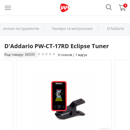
0
узичних інструментів
Тюнери та метрономи
D'Addario
D'Addario PW-CT-17RD Eclipse Tuner
Код товару: 34335
0 голосів | 1 відгук