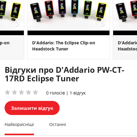
ip-on
D'Addario: The Eclipse Clip-on
D'Addario
Headstock Tuner
Headstoc
Відгуки про D'Addario PW-CT-
17RD Eclipse Tuner
0 голосів | 1 відгук
Залишити відгук
Найкорисніші
Останні