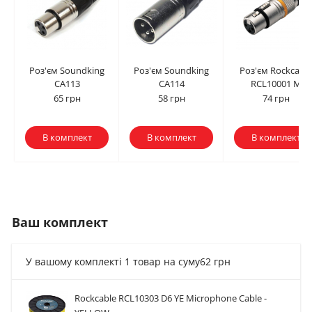
Роз'єм Soundking
Роз'єм Soundking
Роз'єм Rockcable
CA113
CA114
RCL10001 M
65 грн
58 грн
74 грн
В комплект
В комплект
В комплект
Ваш комплект
У вашому комплекті 1 товар на суму
62 грн
Rockcable RCL10303 D6 YE Microphone Cable -
Роз'єм Soundking
Роз'єм Soundking
Роз'єм Rockcable