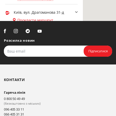
Київ, вул. Драгоманова 31-д
Прокласти маршрут
Біла Церква, вул. Ярослава
Мудрого, 20, офіс 108
Розсилка новин
Прокласти маршрут
Підписатися
Біла Церква, бульвар
Олександрійський, 82 (вул.
Чорновола)
КОНТАКТИ
Прокласти маршрут
Гаряча лінія
Київ, вул. Драгоманова 31-д
0 800 50 49 49
Прокласти маршрут
(безкоштовно з міських)
096 405 33 11
066 405 31 31