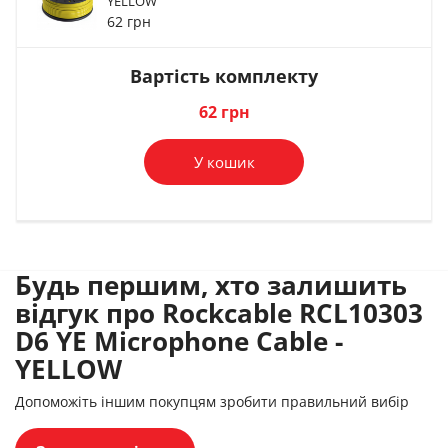
YELLOW
CA113
CA114
RCL10001 M
62 грн
65 грн
58 грн
74 грн
Вартість комплекту
В комплект
В комплект
В комплект
62 грн
У кошик
Будь першим, хто залишить
відгук про Rockcable RCL10303
D6 YE Microphone Cable -
YELLOW
Допоможіть іншим покупцям зробити правильний вибір