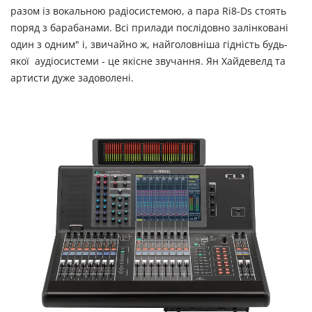
разом із вокальною радіосистемою, а пара Ri8-Ds стоять
поряд з барабанами. Всі прилади послідовно залінковані
один з одним" і, звичайно ж, найголовніша гідність будь-
якої аудіосистеми - це якісне звучання. Ян Хайдевелд та
артисти дуже задоволені.