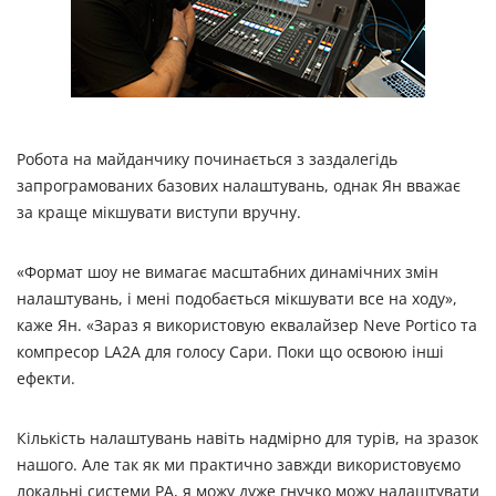
Робота на майданчику починається з заздалегідь
запрограмованих базових налаштувань, однак Ян вважає
за краще мікшувати виступи вручну.
«Формат шоу не вимагає масштабних динамічних змін
налаштувань, і мені подобається мікшувати все на ходу»,
каже Ян. «Зараз я використовую еквалайзер Neve Portico та
компресор LA2A для голосу Сари. Поки що освоюю інші
ефекти.
Кількість налаштувань навіть надмірно для турів, на зразок
нашого. Але так як ми практично завжди використовуємо
локальні системи PA, я можу дуже гнучко можу налаштувати