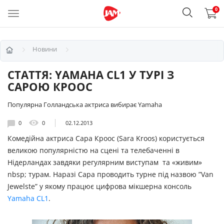
0
Новини
СТАТТЯ: YAMAHA CL1 У ТУРІ З
САРОЮ КРООС
Популярна Голландська актриса вибирає Yamaha
0
0
02.12.2013
Комедійна актриса Сара Кроос (Sara Kroos) користується
великою популярністю на сцені та телебаченні в
Нідерландах завдяки регулярним виступам та «живим»
nbsp; турам. Наразі Сара проводить турне під назвою ”Van
Jewelste” у якому працює цифрова мікшерна консоль
Yamaha CL1
.