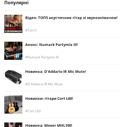
Популярні
Відео: ТОП5 акустичних гітар зі звукознімачем!
Топ-5
Анонс: Numark Partymix III!
Numark Partymix III
Новинка: D’Addario IR Mic Mute!
D'Addario IR Mic Mute
Новинки: гітари Cort L60!
Cort L60
Новинка: Mooer MHL100!