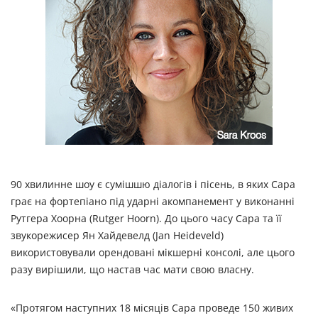
90 хвилинне шоу є сумішшю діалогів і пісень, в яких Сара
грає на фортепіано під ударні акомпанемент у виконанні
Рутгера Хоорна (Rutger Hoorn). До цього часу Сара та її
звукорежисер Ян Хайдевелд (Jan Heideveld)
використовували орендовані мікшерні консолі, але цього
разу вирішили, що настав час мати свою власну.
«Протягом наступних 18 місяців Сара проведе 150 живих