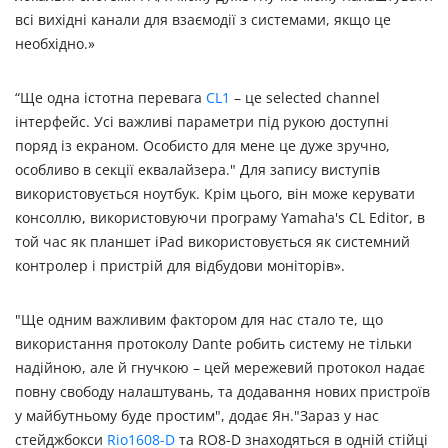
всі вихідні канали для взаємодії з системами, якщо це
необхідно.»
“Ще одна істотна перевага
CL1
– це selected channel
інтерфейс. Усі важливі параметри під рукою доступні
поряд із екраном. Особисто для мене це дуже зручно,
особливо в секції еквалайзера." Для запису виступів
використовується ноутбук. Крім цього, він може керувати
консоллю, використовуючи програму Yamaha's CL Editor, в
той час як планшет iPad використовується як системний
контролер і пристрій для відбудови моніторів».
"Ще одним важливим фактором для нас стало те, що
використання протоколу Dante робить систему не тільки
надійною, але й гнучкою – цей мережевий протокол надає
повну свободу налаштувань, та додавання нових пристроїв
у майбутньому буде простим", додає Ян."Зараз у нас
стейджбокси
Rio1608-D
та RO8-D знаходяться в одній стійці