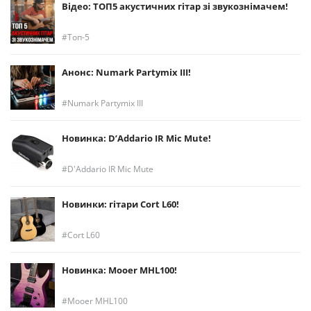
Відео: ТОП5 акустичних гітар зі звукознімачем!
Топ-5
Анонс: Numark Partymix III!
Numark Partymix III
Новинка: D’Addario IR Mic Mute!
D'Addario IR Mic Mute
Новинки: гітари Cort L60!
Cort L60
Новинка: Mooer MHL100!
Mooer MHL100