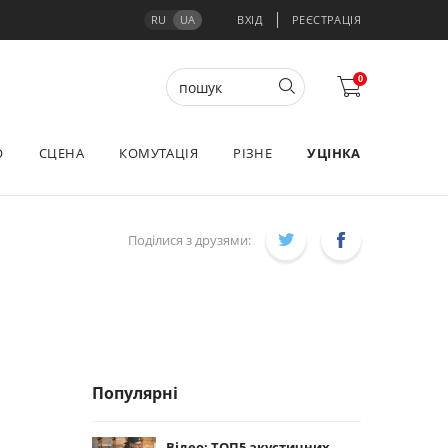
RU
UA
ВХІД
РЕЄСТРАЦІЯ
0
О
СЦЕНА
КОМУТАЦІЯ
РІЗНЕ
УЦІНКА
Поділися з друзями:
Популярні
Відео: ТОП5 акустичних