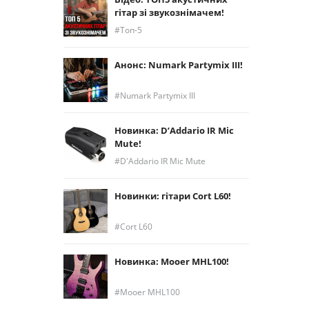
гітар зі звукознімачем!
Топ-5
Анонс: Numark Partymix III!
Numark Partymix III
Новинка: D’Addario IR Mic
Mute!
D'Addario IR Mic Mute
Новинки: гітари Cort L60!
Cort L60
Новинка: Mooer MHL100!
Mooer MHL100