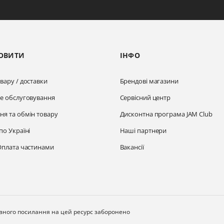
ОВИТИ
ІНФО
вару / доставки
Брендові магазини
не обслуговування
Сервісний центр
ня та обмін товару
Дисконтна програма JAM Club
по Україні
Наші партнери
Оплата частинами
Вакансії
ивного посилання на цей ресурс заборонено