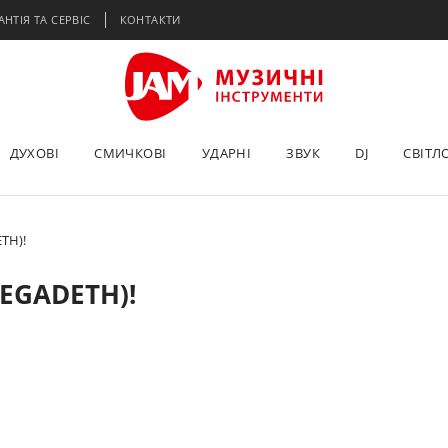
АНТІЯ ТА СЕРВІС
КОНТАКТИ
ДУХОВІ
СМИЧКОВІ
УДАРНІ
ЗВУК
DJ
СВІТЛ
TH)!
EGADETH)!