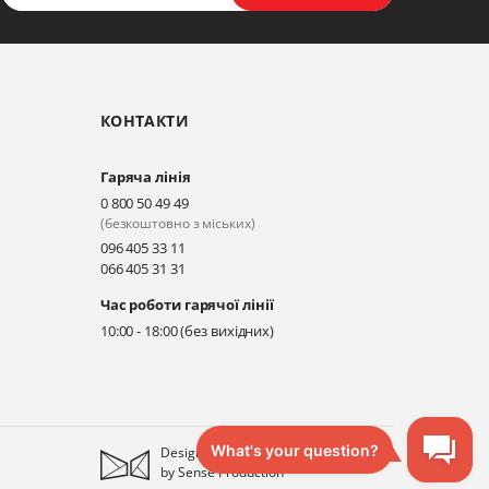
КОНТАКТИ
Гаряча лінія
0 800 50 49 49
(безкоштовно з міських)
096 405 33 11
066 405 31 31
Час роботи гарячої лінії
10:00 - 18:00 (без вихідних)
Designed
by
Sense Production