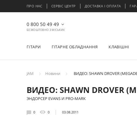
ПРО НАС
СЕРВІС ЦЕНТР
ДОСТАВКА І ОПЛАТА
ГАР
0 800 50 49 49
БЕЗКОШТОВНО З МІСЬКИХ
ГІТАРИ
ГІТАРНЕ ОБЛАДНАННЯ
КЛАВІШНІ
JAM
Новини
ВИДЕО: SHAWN DROVER (MEGADE
ВИДЕО: SHAWN DROVER (M
ЭНДОРСЕР EVANS И PRO-MARK
0
0
03.08.2011