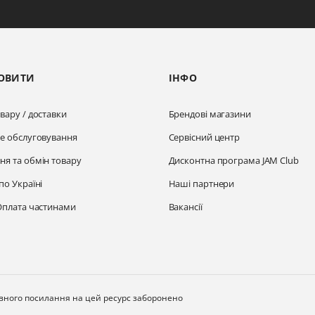
ОВИТИ
ІНФО
вару / доставки
Брендові магазини
не обслуговування
Сервісний центр
ня та обмін товару
Дисконтна програма JAM Club
по Україні
Наші партнери
Оплата частинами
Вакансії
ивного посилання на цей ресурс заборонено