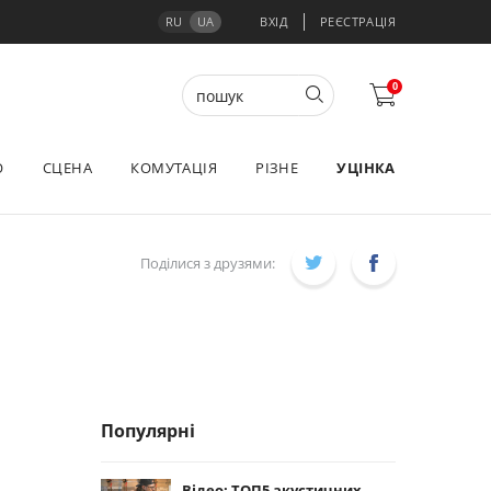
RU
UA
ВХІД
РЕЄСТРАЦІЯ
0
О
СЦЕНА
КОМУТАЦІЯ
РІЗНЕ
УЦІНКА
Поділися з друзями:
Популярні
Відео: ТОП5 акустичних