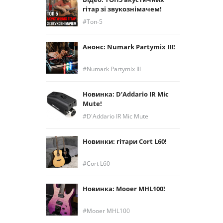
гітар зі звукознімачем!
Топ-5
Анонс: Numark Partymix III!
Numark Partymix III
Новинка: D’Addario IR Mic
Mute!
D'Addario IR Mic Mute
Новинки: гітари Cort L60!
Cort L60
Новинка: Mooer MHL100!
Mooer MHL100