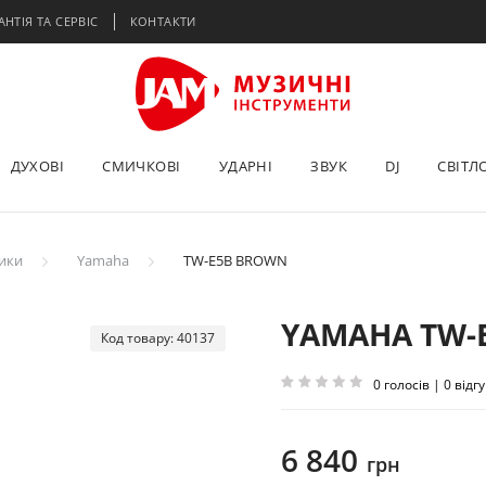
АНТІЯ ТА СЕРВІС
КОНТАКТИ
ДУХОВІ
СМИЧКОВІ
УДАРНІ
ЗВУК
DJ
СВІТЛ
ики
Yamaha
TW-E5B BROWN
YAMAHA TW-
Код товару: 40137
0 голосів | 0 відгу
6 840
грн