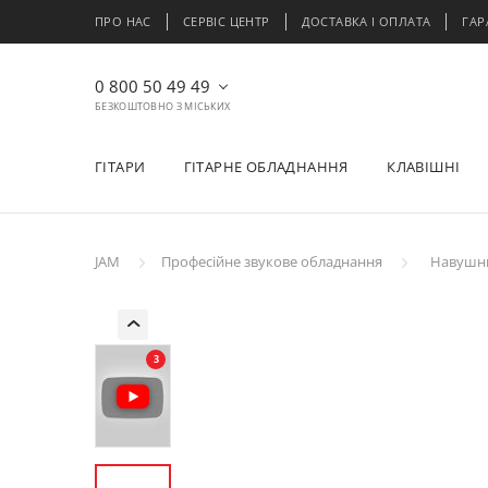
ПРО НАС
СЕРВІС ЦЕНТР
ДОСТАВКА І ОПЛАТА
ГАР
0 800 50 49 49
БЕЗКОШТОВНО З МІСЬКИХ
ГІТАРИ
ГІТАРНЕ ОБЛАДНАННЯ
КЛАВІШНІ
JAM
Професійне звукове обладнання
Навушн
3