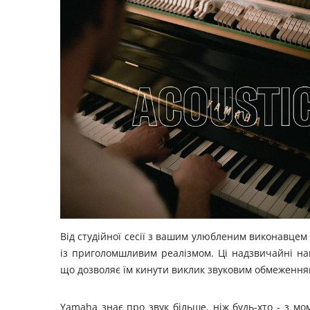
Від студійної сесії з вашим улюбленим виконавцем
із приголомшливим реалізмом. Ці надзвичайні на
що дозволяє їм кинути виклик звуковим обмеженням
Yamaha знає про звук більше, ніж будь-хто - з мо