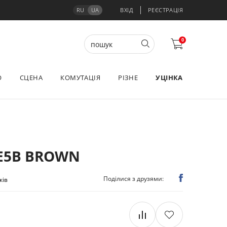
RU
UA
ВХІД
РЕЄСТРАЦІЯ
0
О
СЦЕНА
КОМУТАЦІЯ
РІЗНЕ
УЦІНКА
E5B BROWN
Поділися з друзями:
ків