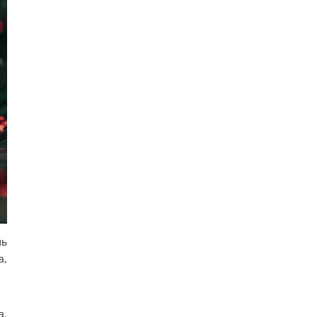
ль
a,
а.