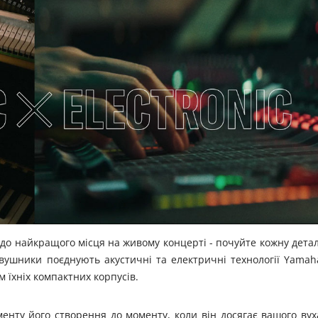
 до найкращого місця на живому концерті - почуйте кожну дета
вушники поєднують акустичні та електричні технології Yamah
 їхніх компактних корпусів.
менту його створення до моменту, коли він досягає вашого вух