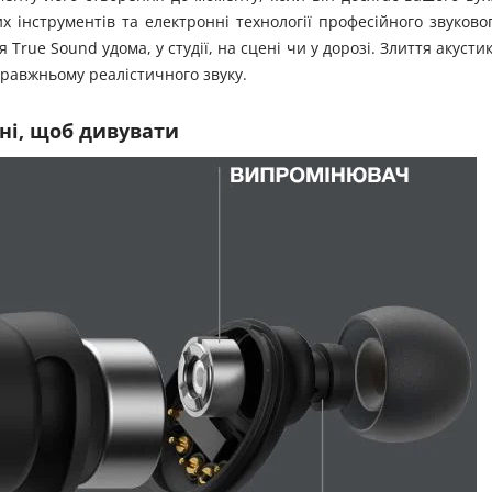
 інструментів та електронні технології професійного звуково
rue Sound удома, у студії, на сцені чи у дорозі. Злиття акусти
правжньому реалістичного звуку.
ні, щоб дивувати