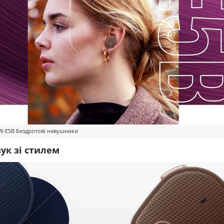
-E5B Бездротові навушники
ук зі стилем