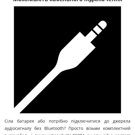
Сіла батарея або потрібно підключитися до джерела
аудіосигналу без Bluetooth? Просто візьми комплектний