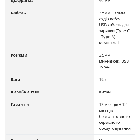
Діафрагма
40 мм
Кабель
3.5мм - 3.5мм
аудіо кабель +
USB кабель для
зарядки (Type-C
- Type-A) в
комплекті
Роз'єми
3,5мм
миниджек, USB
Type-C
Вага
195 г
Виробництво
Китай
Гарантія
12 місяців + 12
місяців
безкоштовного
сервісного
обслуговування