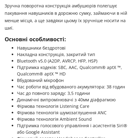
Зручна поворотна конструкція амбушюрів полегшує
пакування навушників в дорожню сумку, займаючи в ній
менше місця, а ще завдяки цьому їх зручніше носити на
шиї.
Основні особливості:
Навушники бездротові
Накладна конструкція, закритий тип
Bluetooth v5.0 (A2DP, AVRCP, HFP, HSP)
Підтримка кодеків: SBC, AAC, Qualcomm® aptX ™,
Qualcomm® aptX ™ HD
Вбудований мікрофон
Час роботи від вбудованого акумулятора: 38 годин
Час до повного заряду: 3,5 години
Динамічні випромінювачі з 40мм діафрагмою
Фірмова технологія Listening Care
Фірмова технологія шумозаглушення ANC
Фірмова технологія Ambient Sound
Підтримка голосового управління і асистентів Siri®
або Google Assistant