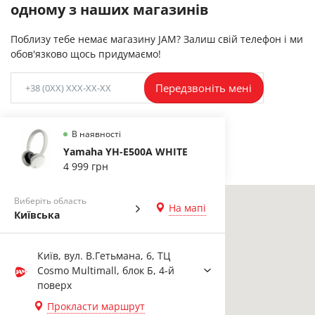
одному з наших магазинів
Поблизу тебе немає магазину JAM? Залиш свій телефон і ми
обов'язково щось придумаємо!
Передзвоніть мені
В наявності
Yamaha YH-E500A WHITE
4 999 грн
Виберіть область
На мапі
Київська
Київ, вул. В.Гетьмана, 6, ТЦ
Cosmo Multimall, блок Б, 4-й
поверх
Прокласти маршрут