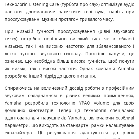
Технологія Listening Care (турбота про слух) оптимізує аудіо
частоти, допомагаючи захистити твої вуха, навіть при
прослуховуванні музики протягом тривалого часу.
При низькій гучності прослуховування (рівні звукового
тиску) потрібен порівняно високий тиск як в області
низьких, так і на високих частотах для збалансованого і
легко чутного звукового сигналу. Простіше кажучи, це
означає, що необхідна більш висока гучність, щоб почути
як низькі, так і високі частоти. Однак компанія Yamaha
розробила інший підхід до цього питання.
Спираючись на величезний досвід роботи з професійним
звуковим обладнанням в різних великих приміщеннях,
Yamaha розробила технологію YPAO Volume для своїх
домашніх кінотеатрів. Тепер ця технологія спеціально
адаптована для навушників Yamaha, включаючи особливі
параметри, що виходять за стандартні рамки налаштувань
еквалайзера. Ці регулювання адаптуються до рівня