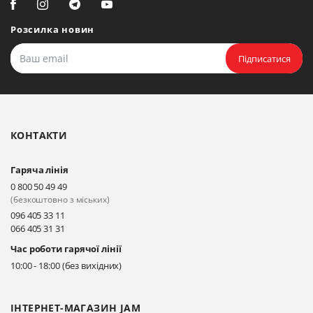
Біла Церква, вул. Ярослава
Мудрого, 20, офіс 108
Розсилка новин
Прокласти маршрут
Підписатися
Біла Церква, бульвар
Олександрійський, 82 (вул.
Чорновола)
КОНТАКТИ
Прокласти маршрут
Гаряча лінія
Київ, вул. Драгоманова 31-д
0 800 50 49 49
Прокласти маршрут
(безкоштовно з міських)
096 405 33 11
066 405 31 31
Київ, вул. Драгоманова 31-д
Час роботи гарячої лінії
Прокласти маршрут
10:00 - 18:00 (без вихідних)
ІНТЕРНЕТ-МАГАЗИН JAM