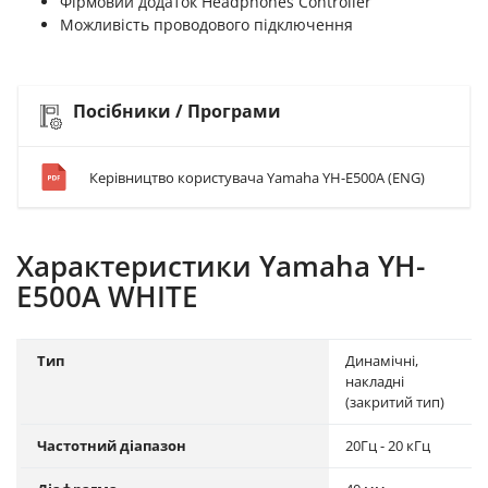
Фірмовий додаток Headphones Controller
Можливість проводового підключення
Посібники / Програми
Керівництво користувача Yamaha YH-E500A (ENG)
Характеристики Yamaha YH-
E500A WHITE
Тип
Динамічні,
накладні
(закритий тип)
Частотний діапазон
20Гц - 20 кГц