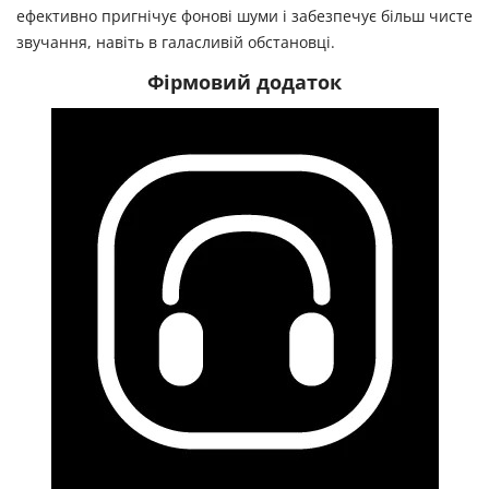
ефективно пригнічує фонові шуми і забезпечує більш чисте
звучання, навіть в галасливій обстановці.
Фірмовий додаток