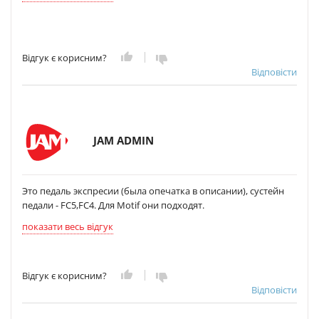
Відгук є корисним?
Відповісти
JAM ADMIN
Это педаль экспресии (была опечатка в описании), сустейн
педали - FC5,FC4. Для Motif они подходят.
показати весь відгук
Відгук є корисним?
Відповісти