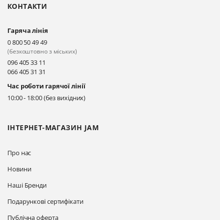
КОНТАКТИ
Прокласти маршрут
Гаряча лінія
Київ, вул. Драгоманова 31-д
0 800 50 49 49
Прокласти маршрут
(безкоштовно з міських)
096 405 33 11
066 405 31 31
Київ, вул. Драгоманова 31-д
Час роботи гарячої лінії
Прокласти маршрут
10:00 - 18:00 (без вихідних)
ІНТЕРНЕТ-МАГАЗИН JAM
Про нас
Новини
Наші Бренди
Подарункові сертифікати
Публічна оферта