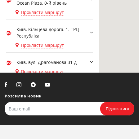
Ocean Plaza, 0-й рівень
Прокласти маршрут
Київ, Кільцева дорога, 1, ТРЦ
Республіка
Прокласти маршрут
Київ, вул. Драгоманова 31-д
Прокласти маршрут
Біла Церква, вул. Ярослава
Мудрого, 20, офіс 108
Розсилка новин
Прокласти маршрут
Підписатися
Біла Церква, бульвар
Олександрійський, 82 (вул.
Чорновола)