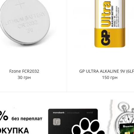
Fzone FCR2032
GP ULTRA ALKALINE 9V (6LF
30 грн
150 грн