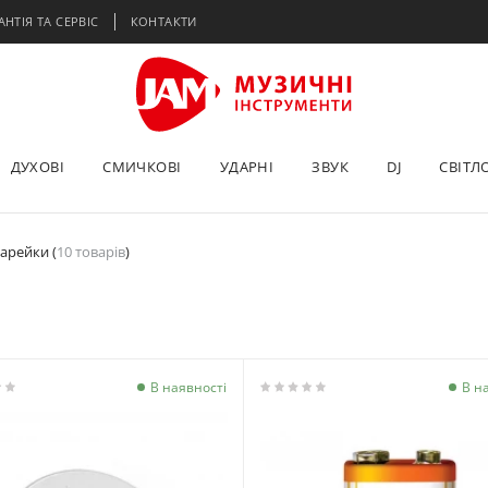
АНТІЯ ТА СЕРВІС
КОНТАКТИ
ДУХОВІ
СМИЧКОВІ
УДАРНІ
ЗВУК
DJ
СВІТЛ
арейки (
10 товарів
)
В наявності
В н