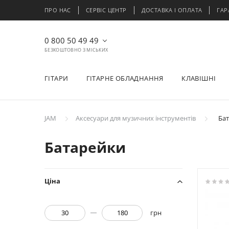
ПРО НАС
СЕРВІС ЦЕНТР
ДОСТАВКА І ОПЛАТА
ГАР
0 800 50 49 49
БЕЗКОШТОВНО З МІСЬКИХ
ГІТАРИ
ГІТАРНЕ ОБЛАДНАННЯ
КЛАВІШНІ
JAM
Аксесуари для музичних інструментів
Бат
Батарейки
Ціна
грн