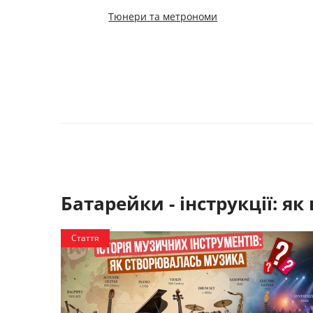
Тюнери та метрономи
Батарейки - інструкції:
як 
Стаття