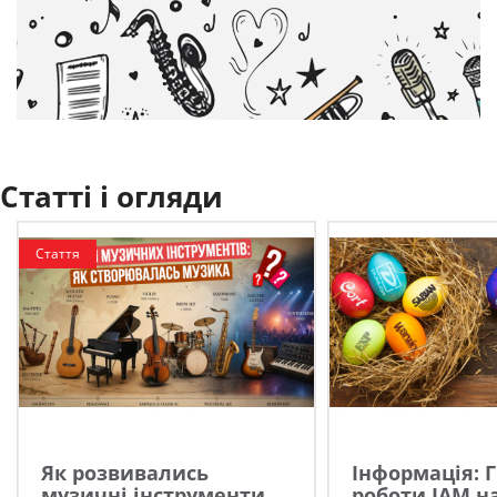
Статті і огляди
Стаття
Як розвивались
Інформація: 
музичні інструменти...
роботи JAM на