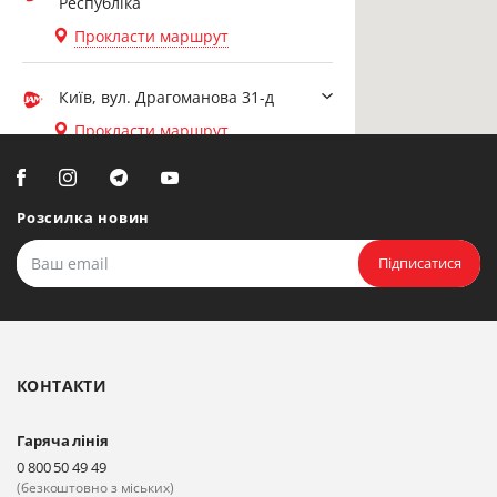
Республіка
Прокласти маршрут
Київ, вул. Драгоманова 31-д
Прокласти маршрут
Біла Церква, вул. Ярослава
Мудрого, 20, офіс 108
Розсилка новин
Прокласти маршрут
Підписатися
Біла Церква, бульвар
Олександрійський, 82 (вул.
Чорновола)
КОНТАКТИ
Прокласти маршрут
Гаряча лінія
Київ, вул. Драгоманова 31-д
0 800 50 49 49
Прокласти маршрут
(безкоштовно з міських)