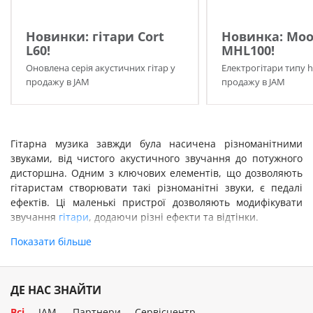
Новинки: гітари Cort
Новинка: Moo
L60!
MHL100!
Оновлена серія акустичних гітар у
Електрогітари типу h
продажу в JAM
продажу в JAM
Гітарна музика завжди була насичена різноманітними
звуками, від чистого акустичного звучання до потужного
дисторшна. Одним з ключових елементів, що дозволяють
гітаристам створювати такі різноманітні звуки, є педалі
ефектів. Ці маленькі пристрої дозволяють модифікувати
звучання
гітари
, додаючи різні ефекти та відтінки.
Типи гітарних ефектів
Показати більше
Гітарні ефекти є важливою складовою музичного арсеналу
будь-якого гітариста, дозволяючи значно змінювати і
ДЕ НАС ЗНАЙТИ
збагачувати звук. Від класичних рокових тонів до
експериментальних звуків сучасної музики, педалі ефектів
Всі
JAM
Партнери
Сервісцентр