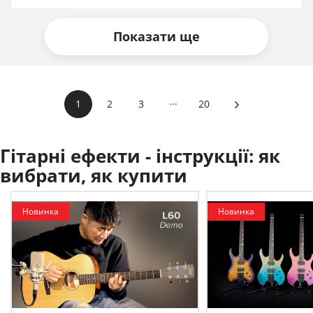
Показати ще
...
1
2
3
20
Гітарні ефекти - інструкції:
як
вибрати, як купити
Новинка
Новинка