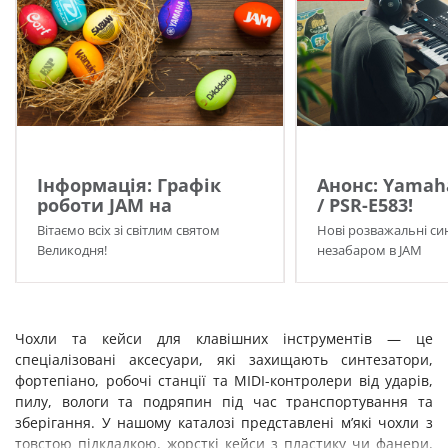
Інформація: Графік
Анонс: Yamah
роботи JAM на
/ PSR-E583!
Великдень 2026!
Вітаємо всіх зі світлим святом
Нові розважальні си
Великодня!
незабаром в JAM
Чохли та кейси для клавішних інструментів — це
спеціалізовані аксесуари, які захищають синтезатори,
фортепіано, робочі станції та MIDI-контролери від ударів,
пилу, вологи та подряпин під час транспортування та
зберігання. У нашому каталозі представлені м’які чохли з
товстою підкладкою, жорсткі кейси з пластику чи фанери,