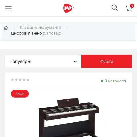
0
Клавішні інструменти
Цифрові піаніно (
51 товар
)
Фільтр
В наявності
АКЦІЯ