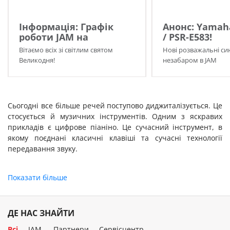
Інформація: Графік
Анонс: Yamah
роботи JAM на
/ PSR-E583!
Великдень 2026!
Вітаємо всіх зі світлим святом
Нові розважальні си
Великодня!
незабаром в JAM
Сьогодні все більше речей поступово диджиталізується. Це
стосується й музичних інструментів. Одним з яскравих
прикладів є цифрове піаніно. Це сучасний інструмент, в
якому поєднані класичні клавіші та сучасні технології
передавання звуку.
Показати більше
Цифрове піаніно здатне відтворювати звук наближений до
звучання оригінальних музичних інструментів, а також
дозволяє використовувати різноманітні ефекти на кшталт
ДЕ НАС ЗНАЙТИ
синтезаторів. Завдяки цьому воно чудово підходить для
Всі
JAM
Партнери
Сервісцентр
навчання та гри в школі чи вдома. Купити цифрове піаніно