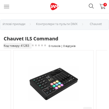
0
Світлові прилади
Контролери та пульти DMX
Chauvet
Chauvet ILS Command
Код товару: 41283
0 голосів | 0 відгуків