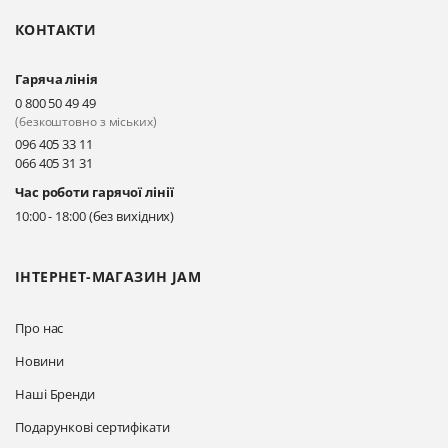
Чорновола)
КОНТАКТИ
Прокласти маршрут
Гаряча лінія
Київ, вул. Драгоманова 31-д
0 800 50 49 49
Прокласти маршрут
(безкоштовно з міських)
096 405 33 11
066 405 31 31
Київ, вул. Драгоманова 31-д
Час роботи гарячої лінії
Прокласти маршрут
10:00 - 18:00 (без вихідних)
ІНТЕРНЕТ-МАГАЗИН JAM
Про нас
Новини
Наші Бренди
Подарункові сертифікати