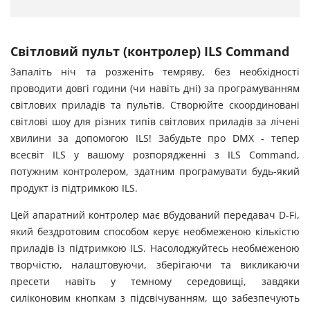
Світловий пульт (контролер) ILS Command
Запаліть ніч та розженіть темряву, без необхідності
проводити довгі години (чи навіть дні) за програмуванням
світлових приладів та пультів. Створюйте скоординовані
світлові шоу для різних типів світлових приладів за лічені
хвилини за допомогою ILS! Забудьте про DMX - тепер
всесвіт ILS у вашому розпорядженні з ILS Command,
потужним контролером, здатним програмувати будь-який
продукт із підтримкою ILS.
Цей апаратний контролер має вбудований передавач D-Fi,
який бездротовим способом керує необмеженою кількістю
приладів із підтримкою ILS. Насолоджуйтесь необмеженою
творчістю, налаштовуючи, зберігаючи та викликаючи
пресети навіть у темному середовищі, завдяки
силіконовим кнопкам з підсвічуванням, що забезпечують