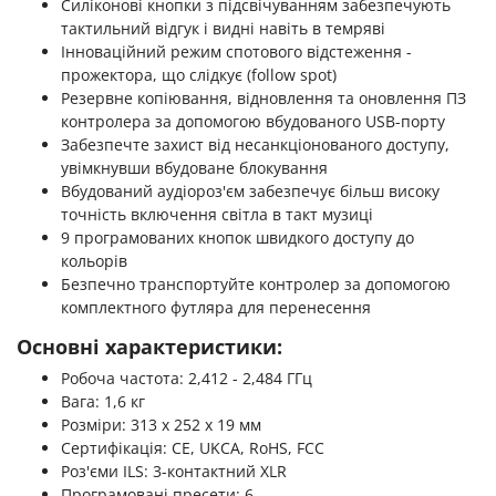
Силіконові кнопки з підсвічуванням забезпечують
тактильний відгук і видні навіть в темряві
Інноваційний режим спотового відстеження -
прожектора, що слідкує (follow spot)
Резервне копіювання, відновлення та оновлення ПЗ
контролера за допомогою вбудованого USB-порту
Забезпечте захист від несанкціонованого доступу,
увімкнувши вбудоване блокування
Вбудований аудіороз'єм забезпечує більш високу
точність включення світла в такт музиці
9 програмованих кнопок швидкого доступу до
кольорів
Безпечно транспортуйте контролер за допомогою
комплектного футляра для перенесення
Основні характеристики:
Робоча частота: 2,412 - 2,484 ГГц
Вага: 1,6 кг
Розміри: 313 х 252 х 19 мм
Сертифікація: CE, UKCA, RoHS, FCC
Роз'єми ILS: 3-контактний XLR
Програмовані пресети: 6