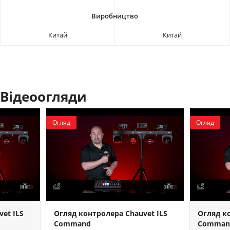
Китай
Китай
Відеоогляди
Огляд
Огляд
et ILS
Огляд контролера Chauvet ILS
Огляд к
Command
Comman