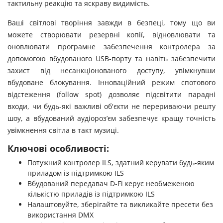
тактильну реакцію та яскраву видимість.
Ваші світлові творіння завжди в безпеці, тому що ви
можете створювати резервні копії, відновлювати та
оновлювати програмне забезпечення контролера за
допомогою вбудованого USB-порту та навіть забезпечити
захист від несанкціонованого доступу, увімкнувши
вбудоване блокування. Інноваційний режим спотового
відстеження (follow spot) дозволяє підсвітити парадні
входи, чи будь-які важливі об'єкти не перериваючи решту
шоу, а вбудований аудіороз’єм забезпечує кращу точність
увімкнення світла в такт музиці.
Ключові особливості:
Потужний контролер ILS, здатний керувати будь-яким
приладом із підтримкою ILS
Вбудований передавач D-Fi керує необмеженою
кількістю приладів із підтримкою ILS
Налаштовуйте, зберігайте та викликайте пресети без
використання DMX