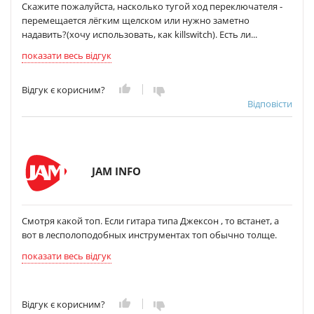
Скажите пожалуйста, насколько тугой ход переключателя -
перемещается лёгким щелском или нужно заметно
надавить?(хочу использовать, как killswitch). Есть ли...
показати весь відгук
Відгук є корисним?
Відповісти
JAM INFO
Смотря какой топ. Если гитара типа Джексон , то встанет, а
вот в лесполоподобных инструментах топ обычно толще.
показати весь відгук
Відгук є корисним?