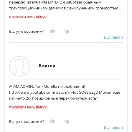
переключателя типа DPTD. Он работает обычным
трехпозиционником датчиков с выкрученной громкостью...
показати весь відгук
Відгук є корисним?
Відповісти
Виктор
@JAM ADMIN, Tom Morello не одобряет )))
http://www.youtube.com/watch?v=4ouGOeEwZgU Может ещё
какие-то 2-х позиционные переключатели есть?
показати весь відгук
Відгук є корисним?
Відповісти