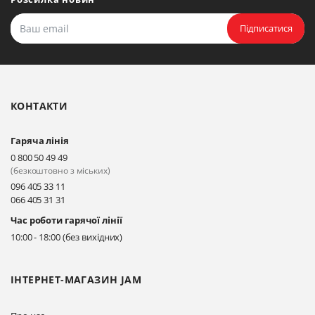
Прокласти маршрут
Підписатися
Біла Церква, бульвар
Олександрійський, 82 (вул.
Чорновола)
КОНТАКТИ
Прокласти маршрут
Гаряча лінія
Київ, вул. Драгоманова 31-д
0 800 50 49 49
Прокласти маршрут
(безкоштовно з міських)
096 405 33 11
066 405 31 31
Київ, вул. Драгоманова 31-д
Час роботи гарячої лінії
Прокласти маршрут
10:00 - 18:00 (без вихідних)
ІНТЕРНЕТ-МАГАЗИН JAM