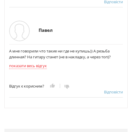
Відповісти
Павел
А мне говорили что такие ни где не купишь)) А резьба
длинная? На гитару станет (не в накладку, а через топ)?
показати весь відгук
Відгук є корисним?
Відповісти