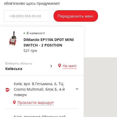
обов'язково щось придумаємо!
Передзвоніть мені
В наявності
DiMarzio EP1106 DPDT MINI
SWITCH - 2 POSITION
521 грн
Виберіть область
На мапі
Київська
Київ, вул. В.Гетьмана, 6, ТЦ
Cosmo Multimall, блок Б, 4-й
поверх
Прокласти маршрут
Київ, проспект Оболонський,