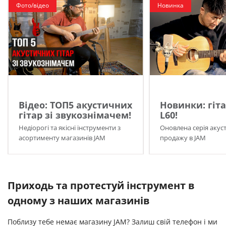
Фото/відео
Новинка
Відео: ТОП5 акустичних
Новинки: гіта
гітар зі звукознімачем!
L60!
Недіорогі та якісні інструменти з
Оновлена серія акуст
асортименту магазинів JAM
продажу в JAM
Приходь та протестуй інструмент в
одному з наших магазинів
Поблизу тебе немає магазину JAM? Залиш свій телефон і ми