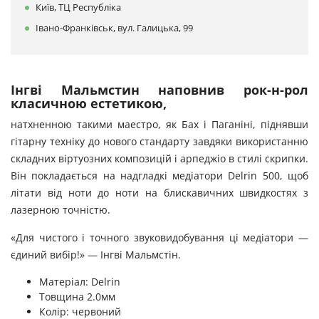
Київ, ТЦ Республіка
Івано-Франківськ, вул. Галицька, 99
Інгві Мальмстин наповнив рок-н-рол
класичною естетикою,
натхненною такими маестро, як Бах і Паганіні, піднявши
гітарну техніку до нового стандарту завдяки використанню
складних віртуозних композицій і арпеджіо в стилі скрипки.
Він покладається на надгладкі медіатори Delrin 500, щоб
літати від ноти до ноти на блискавичних швидкостях з
лазерною точністю.
«Для чистого і точного звуковидобування ці медіатори —
єдиний вибір!» — Інгві Мальмстін.
Матеріал: Delrin
Товщина 2.0мм
Колір: червоний