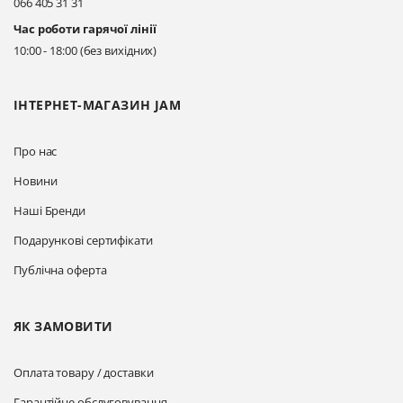
066 405 31 31
Київ, вул. Драгоманова 31-д
Час роботи гарячої лінії
Прокласти маршрут
10:00 - 18:00 (без вихідних)
ІНТЕРНЕТ-МАГАЗИН JAM
Про нас
Новини
Наші Бренди
Подарункові сертифікати
Публічна оферта
ЯК ЗАМОВИТИ
Оплата товару / доставки
Гарантійне обслуговування