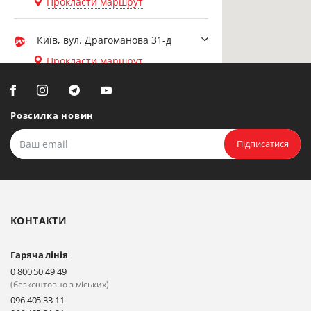
Прокласти маршрут
Київ, вул. Драгоманова 31-д
Прокласти маршрут
Біла Церква, вул. Ярослава
Мудрого, 20, офіс 108
Розсилка новин
Прокласти маршрут
Підписатися
Біла Церква, бульвар
Олександрійський, 82 (вул.
Чорновола)
КОНТАКТИ
Прокласти маршрут
Гаряча лінія
Київ, вул. Драгоманова 31-д
0 800 50 49 49
Прокласти маршрут
(безкоштовно з міських)
096 405 33 11