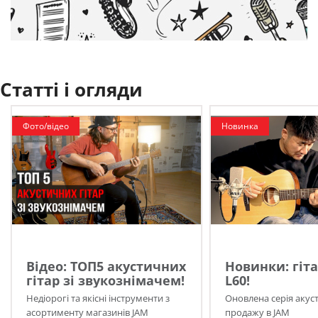
Статті і огляди
Фото/відео
Новинка
Відео: ТОП5 акустичних
Новинки: гіта
гітар зі звукознімачем!
L60!
Недіорогі та якісні інструменти з
Оновлена серія акуст
асортименту магазинів JAM
продажу в JAM