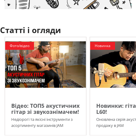
Статті і огляди
Фото/відео
Новинка
Відео: ТОП5 акустичних
Новинки: гіта
гітар зі звукознімачем!
L60!
Недіорогі та якісні інструменти з
Оновлена серія акуст
асортименту магазинів JAM
продажу в JAM