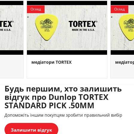
Огляд
Огляд
медіатори TORTEX
медіато
Будь першим, хто залишить
відгук про Dunlop TORTEX
STANDARD PICK .50MM
Допоможіть іншим покупцям зробити правильний вибір
Залишити відгук