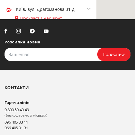
Київ, вул. Драгоманова 31-д
Прокласти маршрут
Біла Церква, вул. Ярослава
Мудрого, 20, офіс 108
Розсилка новин
Прокласти маршрут
Підписатися
Біла Церква, бульвар
Олександрійський, 82 (вул.
Чорновола)
КОНТАКТИ
Прокласти маршрут
Гаряча лінія
Київ, вул. Драгоманова 31-д
0 800 50 49 49
Прокласти маршрут
(безкоштовно з міських)
096 405 33 11
066 405 31 31
Київ, вул. Драгоманова 31-д