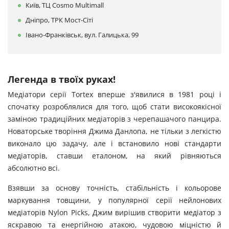
Київ, ТЦ Cosmo Multimall
Дніпро, ТРК Мост-Сіті
Івано-Франківськ, вул. Галицька, 99
Легенда в твоїх руках!
Медіатори серії Tortex вперше з'явилися в 1981 році і
спочатку розроблялися для того, щоб стати високоякісної
заміною традиційних медіаторів з черепашачого панцира.
Новаторське творіння Джима Данлопа, не тільки з легкістю
виконало цю задачу, але і встановило нові стандарти
медіаторів, ставши еталоном, на який рівняються
абсолютно всі.
Взявши за основу точність, стабільність і кольорове
маркування товщини, у популярної серії нейлонових
медіаторів Nylon Picks, Джим вирішив створити медіатор з
яскравою та енергійною атакою, чудовою міцністю й