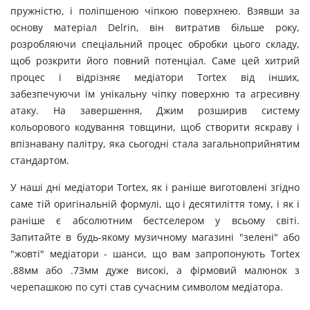
пружністю, і поліпшеною чіпкою поверхнею. Взявши за
основу матеріал Delrin, він витратив більше року,
розробляючи спеціальний процес обробки цього складу,
щоб розкрити його повний потенціал. Саме цей хитрий
процес і відрізняє медіатори Tortex від інших,
забезпечуючи їм унікальну чіпку поверхню та агресивну
атаку. На завершення, Джим розширив систему
кольорового кодування товщини, щоб створити яскраву і
впізнавану палітру, яка сьогодні стала загальноприйнятим
стандартом.
У наші дні медіатори Tortex, як і раніше виготовлені згідно
саме тій оригінальній формулі, що і десятиліття тому, і як і
раніше є абсолютним бестселером у всьому світі.
Запитайте в будь-якому музичному магазині "зелені" або
"жовті" медіатори - шанси, що вам запропонують Tortex
.88мм або .73мм дуже високі, а фірмовий малюнок з
черепашкою по суті став сучасним символом медіатора.