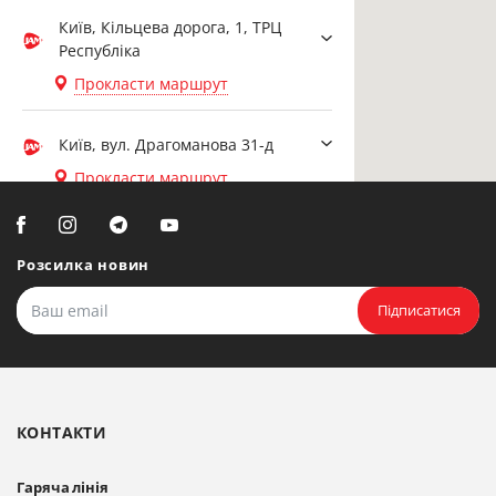
Київ, Кільцева дорога, 1, ТРЦ
Республіка
Прокласти маршрут
Київ, вул. Драгоманова 31-д
Прокласти маршрут
Біла Церква, вул. Ярослава
Мудрого, 20, офіс 108
Розсилка новин
Прокласти маршрут
Підписатися
Біла Церква, бульвар
Олександрійський, 82 (вул.
Чорновола)
КОНТАКТИ
Прокласти маршрут
Гаряча лінія