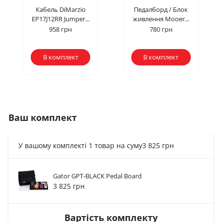
Кабель DiMarzio
Педалборд / Блок
EP17J12RR Jumper...
живлення Mooer...
958 грн
780 грн
В комплект
В комплект
Ваш комплект
У вашому комплекті 1 товар на суму
3 825 грн
Gator GPT-BLACK Pedal Board
Педалборд / Блок
Кабель DiMarzio
3 825 грн
EP17J12RR Jumper...
живлення Mooer...
958 грн
780 грн
Вартість комплекту