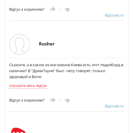
Відгук є корисним?
Відповісти
Rusher
Скажите, а в каком из магазинов Киева есть этот педалборд в
наличии? В "ДримТауне" был - нету говорят, только
здоровый и Bone.
показати весь відгук
Відгук є корисним?
Відповісти