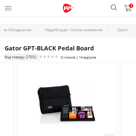
0
арне Обладнання
Педалборди / Блоки живлення
Gator
Gator GPT-BLACK Pedal Board
Код товару: 27052
0 голосів | 14 відгуків