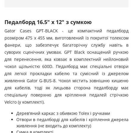
Педалборд 16.5" x 12" з сумкою
Gator Cases GPT-BLACK - це компактний педалборд
розміром 475 х 455 мм, виготовлений із покритої толексом
фанери, що забезпечує багаторічну службу навіть в
суворих сценічних умовах. GPT Black оснащений ручкою
для перенесення, яка ковзає в комплектний нейлоновий
чохол щільністю 600D. Педалборд має спеціальні отвори
для легкої прокладки кабелю та сумісний із джерелом
живлення Gator G-BUS-8. Чохол містить зовнішню кишеню
для кабелів, тоді як лицьова сторона педалборду має
спеціальну поверхню для кріплення педалей стрічкою
Velcro (у комплекті).
Дерев'яний каркас з обивкою Tolex і ручками
Отвори в педалборді для кабелів і кріплення джерела
живлення (не входить до комплекту)
Сумка в комплекті