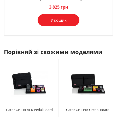
В комплект
В комплект
3 825 грн
У кошик
Порівняй зі схожими моделями
Gator GPT-BLACK Pedal Board
Gator GPT-PRO Pedal Board