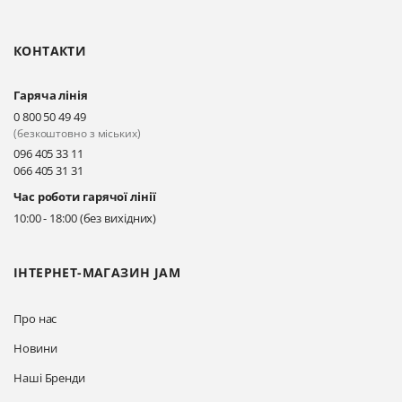
Олександрійський, 82 (вул.
Чорновола)
КОНТАКТИ
Прокласти маршрут
Гаряча лінія
Київ, вул. Драгоманова 31-д
0 800 50 49 49
Прокласти маршрут
(безкоштовно з міських)
096 405 33 11
066 405 31 31
Київ, вул. Драгоманова 31-д
Час роботи гарячої лінії
Прокласти маршрут
10:00 - 18:00 (без вихідних)
ІНТЕРНЕТ-МАГАЗИН JAM
Про нас
Новини
Наші Бренди