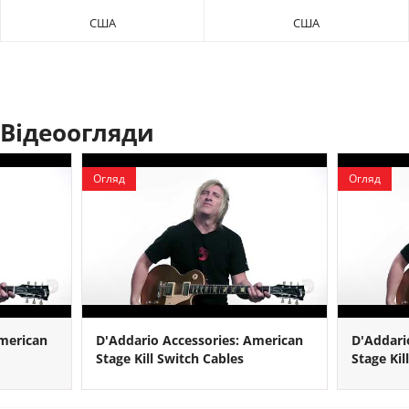
США
США
Відеоогляди
Огляд
Огляд
American
D'Addario Accessories: American
D'Addari
Stage Kill Switch Cables
Stage Kil