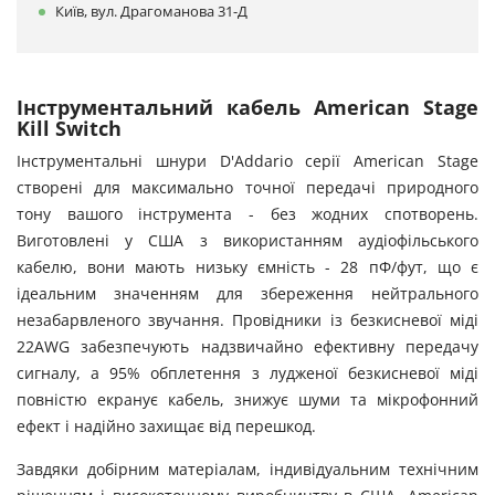
Київ, вул. Драгоманова 31-Д
Інструментальний кабель American Stage
Kill Switch
Інструментальні шнури D'Addario серії American Stage
створені для максимально точної передачі природного
тону вашого інструмента - без жодних спотворень.
Виготовлені у США з використанням аудіофільського
кабелю, вони мають низьку ємність - 28 пФ/фут, що є
ідеальним значенням для збереження нейтрального
незабарвленого звучання. Провідники із безкисневої міді
22AWG забезпечують надзвичайно ефективну передачу
сигналу, а 95% обплетення з лудженої безкисневої міді
повністю екранує кабель, знижує шуми та мікрофонний
ефект і надійно захищає від перешкод.
Завдяки добірним матеріалам, індивідуальним технічним