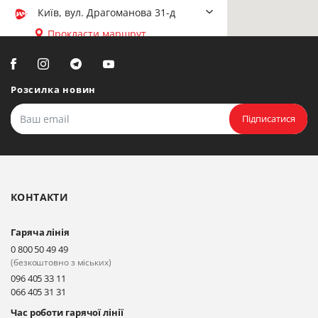
Київ, вул. Драгоманова 31-д
Прокласти маршрут
Біла Церква, вул. Ярослава
Мудрого, 20, офіс 108
Розсилка новин
Прокласти маршрут
Підписатися
Біла Церква, бульвар
Олександрійський, 82 (вул.
Чорновола)
КОНТАКТИ
Прокласти маршрут
Гаряча лінія
Київ, вул. Драгоманова 31-д
0 800 50 49 49
Прокласти маршрут
(безкоштовно з міських)
096 405 33 11
066 405 31 31
Київ, вул. Драгоманова 31-д
Час роботи гарячої лінії