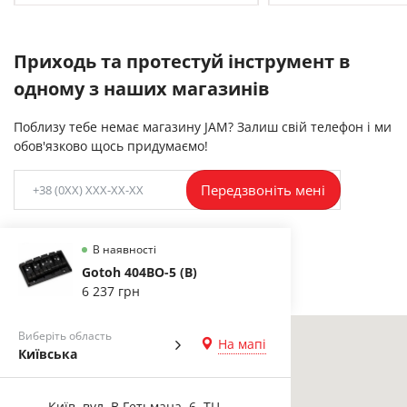
Приходь та протестуй інструмент в
одному з наших магазинів
Поблизу тебе немає магазину JAM? Залиш свій телефон і ми
обов'язково щось придумаємо!
Передзвоніть мені
В наявності
Gotoh 404BO-5 (B)
6 237 грн
Виберіть область
На мапі
Київська
Київ, вул. В.Гетьмана, 6, ТЦ