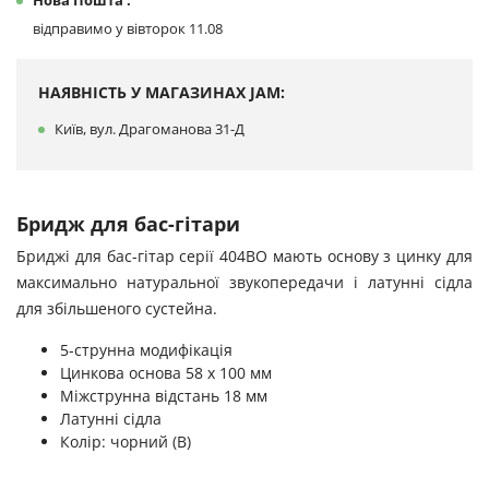
Нова Пошта :
відправимо у вівторок 11.08
НАЯВНІСТЬ У МАГАЗИНАХ JAM:
Київ, вул. Драгоманова 31-Д
Бридж для бас-гітари
Бриджі для бас-гітар серії 404BO мають основу з цинку для
максимально натуральної звукопередачи і латунні сідла
для збільшеного сустейна.
5-струнна модифікація
Цинкова основа 58 х 100 мм
Міжструнна відстань 18 мм
Латунні сідла
Колір: чорний (B)