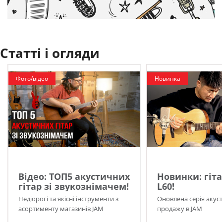
Статті і огляди
Фото/відео
Новинка
Відео: ТОП5 акустичних
Новинки: гіта
гітар зі звукознімачем!
L60!
Недіорогі та якісні інструменти з
Оновлена серія акуст
асортименту магазинів JAM
продажу в JAM