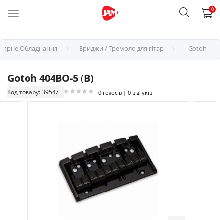
0
ітарне Обладнання
Бриджи / Тремоло для гітар
Gotoh
Gotoh 404BO-5 (B)
Код товару: 39547
0 голосів | 0 відгуків