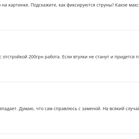
о на картинке. Подскажите, как фиксируются струны? Какое мак
с отстройкой 200грн работа. Если втулки не станут и придется п
овпадает. Думаю, что сам справлюсь с заменой. На всякий случа