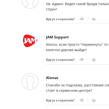
Ув. Админ. Видел такой бридж тольк
струн?
Відгук є корисним?
JAM Support
Alonso, если просто "перекинуть" то 
конечно дороже выйдет
Відгук є корисним?
Alonso
Спасибо за подсказку, расстояние с
стоит в сервисном центре?
Відгук є корисним?