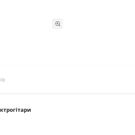
10)
ктрогітари