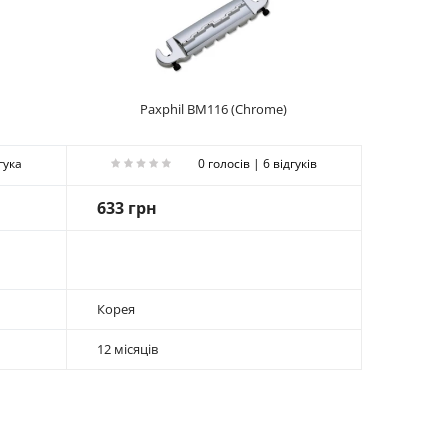
Paxphil BM116 (Chrome)
гука
0 голосів | 6 відгуків
633 грн
Корея
12 місяців