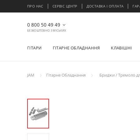
ПРО НАС
СЕРВІС ЦЕНТР
ДОСТАВКА І ОПЛАТА
ГАР
0 800 50 49 49
БЕЗКОШТОВНО З МІСЬКИХ
ГІТАРИ
ГІТАРНЕ ОБЛАДНАННЯ
КЛАВІШНІ
JAM
Гітарне Обладнання
Бриджи / Тремоло дл