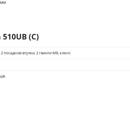
 мм
 510UB (C)
 2 посадкові втулки, 2 гвинти М8, ключі
ців