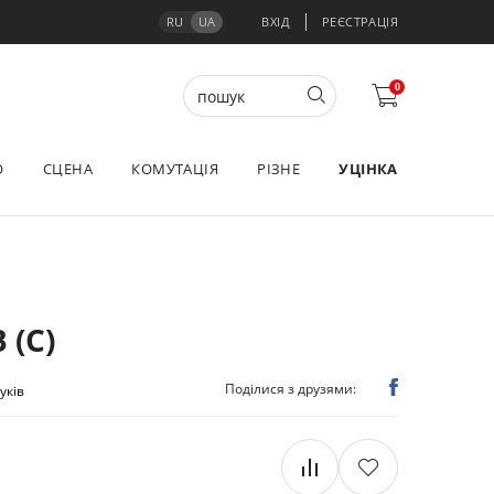
RU
UA
ВХІД
РЕЄСТРАЦІЯ
0
О
СЦЕНА
КОМУТАЦІЯ
РІЗНЕ
УЦІНКА
 (C)
Поділися з друзями:
гуків