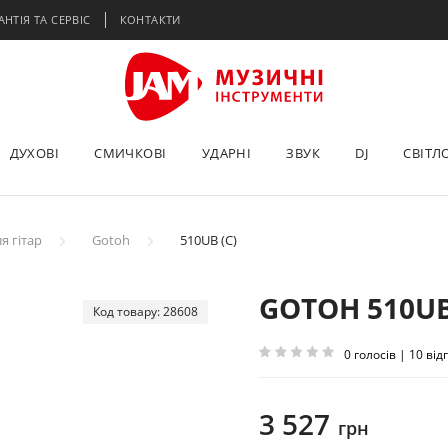
АНТІЯ ТА СЕРВІС
КОНТАКТИ
ДУХОВІ
СМИЧКОВІ
УДАРНІ
ЗВУК
DJ
СВІТЛ
я гітар
Gotoh
510UB (C)
GOTOH 510UB
Код товару: 28608
0 голосів | 10 від
3 527
грн