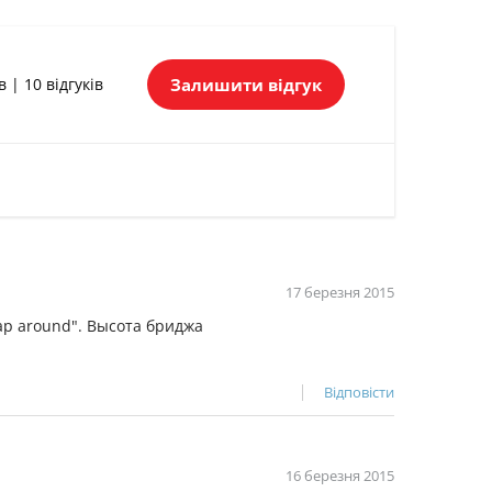
Залишити відгук
в | 10 відгуків
17 березня 2015
ap around". Высота бриджа
Відповісти
16 березня 2015