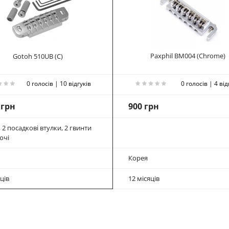
Paxphil BM004 (Chrome)
Gotoh 510UB (C)
0 голосів | 10 відгуків
0 голосів | 4 від
 грн
900 грн
 2 посадкові втулки, 2 гвинти
ючі
Корея
ців
12 місяців