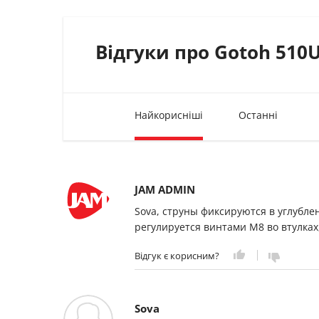
Відгуки про Gotoh 510U
Найкорисніші
Останні
JAM ADMIN
Sova, струны фиксируются в углубле
регулируется винтами М8 во втулках
Відгук є корисним?
Sova